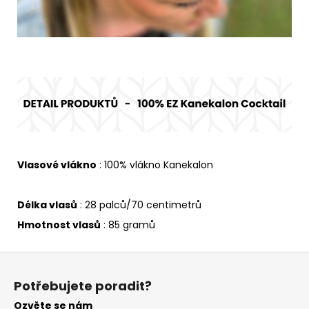
Vlasové vlákno
: 100% vlákno Kanekalon
Délka vlasů
: 28 palců/70 centimetrů
Hmotnost vlasů
: 85 gramů
Z
á
Potřebujete poradit?
p
Ozvěte se nám