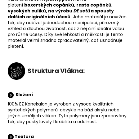
pletení
boxerských copánků, rasta copánků,
vysokých culíků, na výrobu
DE setů
a spousty
dalších originálních účesů
.
Jeho materiál je navržen
tak, aby nabízel jednoduchou manipulaci, přirozený
vzhled a dlouhou životnost, což z něj činí ideální volbu
pro různé účesy. Díky své lehkosti a měkkosti je tento
materiál velmi snadno zpracovatelný, což usnadňuje
pletení.
Struktura Vlákna:
Složení
100% EZ Kanekalon je vyroben z vysoce kvalitních
syntetických polymerů, obvykle na bázi akrylu nebo
jiných umělých vláken. Tyto polymery jsou zpracovány
tak, aby poskytovaly flexibilitu a odolnost.
Textura