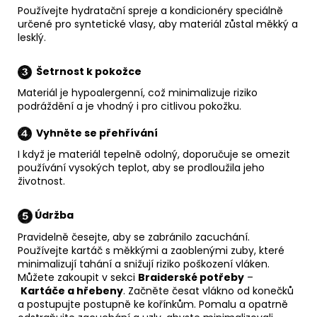
Používejte hydratační spreje a kondicionéry speciálně
určené pro syntetické vlasy, aby materiál zůstal měkký a
lesklý.
Šetrnost k pokožce
Materiál je hypoalergenní, což minimalizuje riziko
podráždění a je vhodný i pro citlivou pokožku.
Vyhněte se přehřívání
I když je materiál tepelně odolný, doporučuje se omezit
používání vysokých teplot, aby se prodloužila jeho
životnost.
Údržba
Pravidelně česejte, aby se zabránilo zacuchání.
Používejte kartáč s měkkými a zaoblenými zuby, které
minimalizují tahání a snižují riziko poškození vláken.
Můžete zakoupit v sekci
Braiderské potřeby
–
Kartáče a hřebeny
. Začněte česat vlákno od konečků
a postupujte postupně ke kořínkům. Pomalu a opatrně