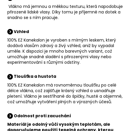
Vlákno má jemnou a měkkou texturu, která napodobuje
přirozené lidské vlasy. Díky tomu je příjemné na dotek a
snadno se s ním pracuje.
Vzhled
100% EZ Kanekalon je vyroben s mírným leskem, který
dodává vlasům zdravý a živý vzhled, aniž by vypadal
uměle. K dispozici je mnoho barevných variant, což
umožňuje snadné sladění s přirozenými vlasy nebo
experimentování s různými odstíny.
Tloušťka a hustota
100% EZ Kanekalon má rovnoměrnou tloušťku po celé
délce vlákna, což zajišťuje krásný vzhled a usnadňuje
pletení. Vlákno je sestříhané do špičky, husté a objemné,
což umožňuje vytváření plných a výrazných účesů.
Odolnost proti zacuchání
Materiál je odolný vůči vysokým teplotám, ale
doporučujeme použití tepelné ochrany, kterou