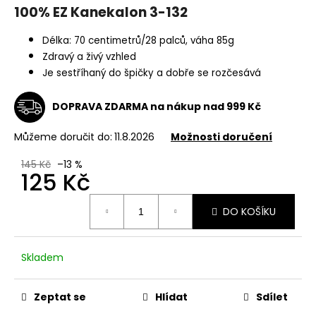
100% EZ Kanekalon 3-132
a
j
Délka: 70 centimetrů/28 palců, váha 85g
í
Zdravý a živý vzhled
t
Je sestříhaný do špičky a dobře se rozčesává
?
DOPRAVA ZDARMA na nákup nad 999 Kč
Můžeme doručit do:
11.8.2026
Možnosti doručení
HLEDAT
145 Kč
–13 %
125 Kč
Měrná
DO KOŠÍKU
cena:
D
o
p
Skladem
o
r
Zeptat se
Hlídat
Sdílet
u