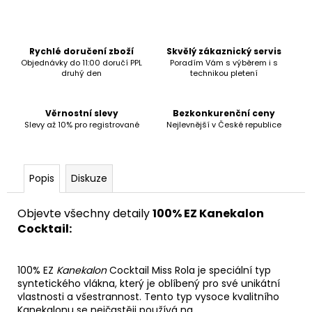
č
u
j
e
Rychlé doručení zboží
Skvělý zákaznický servis
m
Objednávky do 11:00 doručí PPL
Poradím Vám s výběrem i s
druhý den
technikou pletení
e
Věrnostní slevy
Bezkonkurenční ceny
Slevy až 10% pro registrované
Nejlevnější v České republice
Popis
Diskuze
Objevte všechny detaily
1
00% EZ Kanekalon
Cocktail:
100% EZ
Kanekalon
Cocktail Miss Rola je speciální typ
syntetického vlákna, který je oblíbený pro své unikátní
vlastnosti a všestrannost. Tento typ vysoce kvalitního
Kanekalonu se
nejčastěji používá na