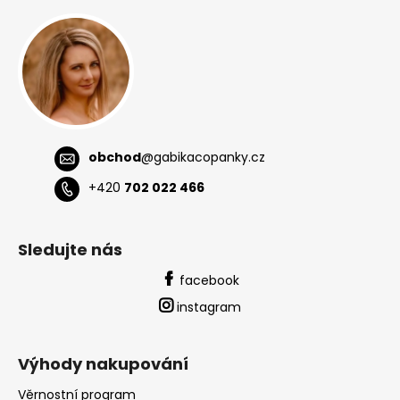
a
t
í
obchod
@
gabikacopanky.cz
+420
702 022 466
Sledujte nás
facebook
instagram
Výhody nakupování
Věrnostní program