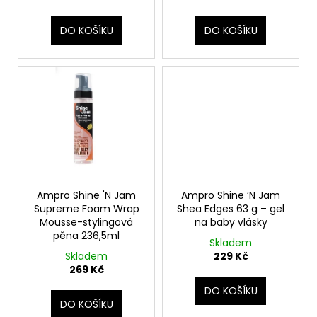
t
ů
DO KOŠÍKU
DO KOŠÍKU
​Ampro Shine 'N Jam
Ampro Shine ’N Jam
Supreme Foam Wrap
Shea Edges 63 g – gel
Mousse-stylingová
na baby vlásky
pěna 236,5ml
Skladem
Skladem
229 Kč
269 Kč
DO KOŠÍKU
DO KOŠÍKU