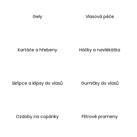
a
j
Gely
Vlasová péče
í
t
?
Kartáče a hřebeny
Háčky a navlékátka
HLEDAT
Skřipce a klipsy do vlasů
Gumičky do vlasů
D
o
p
Ozdoby na copánky
Flitrové prameny
o
r
u