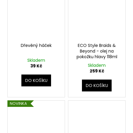
Dřevěný háček
ECO Style Braids &
Beyond - olej na
pokožku hlavy 118ml
Skladem
Skladem
39 Kč
259 Kč
DO KOŠÍKU
DO KOŠÍKU
NOVINKA