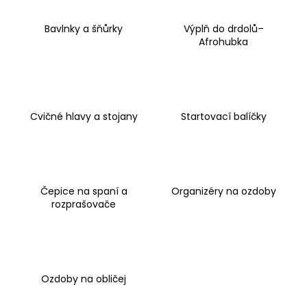
č
u
Bavlnky a šňůrky
Výplň do drdolů–
j
Afrohubka
e
m
e
Cvičné hlavy a stojany
Startovací balíčky
Čepice na spaní a
Organizéry na ozdoby
rozprašovače
Ozdoby na obličej