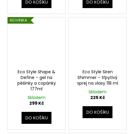
DO KOŠÍKU
DO KOŠÍKU
NOVINKA
Eco Style Shape &
Eco Style Siren
Define – gel na
Shimmer – třpytivý
pěšinky a copánky
sprej na vlasy 118 ml
177ml
Skladem
Skladem
225 Kč
299 Kč
DO KOŠÍKU
DO KOŠÍKU