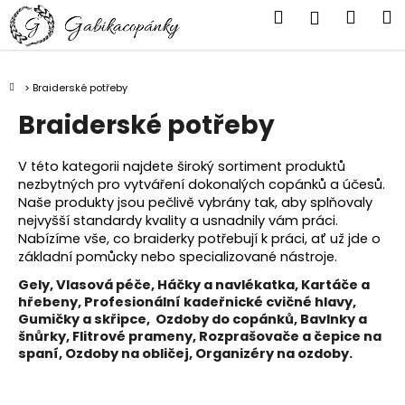
K
Přejít
Hledat
Náku
M
Přihlášen
na
o
obsah
Zpět
Zpět
košík
š
í
Domů
Braiderské potřeby
C
k
Braiderské potřeby
o
p
o
V této kategorii najdete široký sortiment produktů
nezbytných pro vytváření dokonalých copánků a účesů.
t
Naše produkty jsou pečlivě vybrány tak, aby splňovaly
ř
nejvyšší standardy kvality a usnadnily vám práci.
e
Nabízíme vše, co braiderky potřebují k práci, ať už jde o
základní pomůcky nebo specializované nástroje.
b
u
Gely, Vlasová péče, Háčky a navlékatka, Kartáče a
hřebeny,
Profesionální kadeřnické cvičné hlavy,
j
Gumičky a skřipce,
Ozdoby do copánků, Bavlnky a
e
šnůrky, Flitrové prameny, Rozprašovače a čepice na
t
spaní, Ozdoby na obličej, Organizéry na ozdoby.
e
n