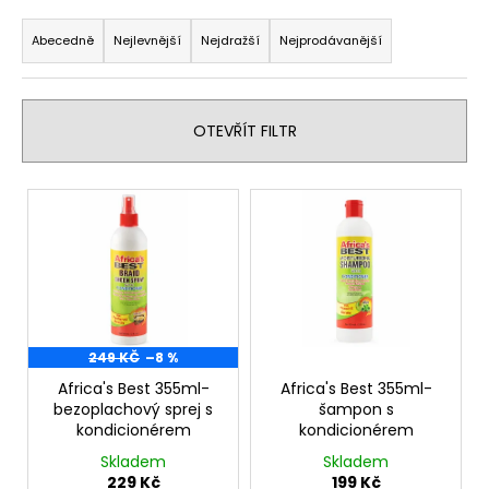
Ř
a
Abecedně
Nejlevnější
Nejdražší
Nejprodávanější
z
e
n
OTEVŘÍT FILTR
í
p
V
r
ý
o
p
d
i
u
s
k
p
t
r
249 KČ
–8 %
ů
o
Africa's Best 355ml-
Africa's Best 355ml-
bezoplachový sprej s
šampon s
d
kondicionérem
kondicionérem
u
Skladem
Skladem
k
229 Kč
199 Kč