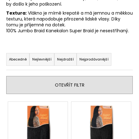
by došlo k jeho poškození.
a
Textura:
Vlákno je mírně krepaté a má jemnou a měkkou
j
texturu, která napodobuje přirozené lidské vlasy. Díky
í
tomu je příjemné na dotek.
t
100% Jumbo Braid Kanekalon Super Braid je nesestříhaný.
?
Ř
a
Abecedně
Nejlevnější
Nejdražší
Nejprodávanější
z
HLEDAT
e
n
OTEVŘÍT FILTR
í
D
p
V
o
r
ý
p
o
p
o
d
r
i
u
u
s