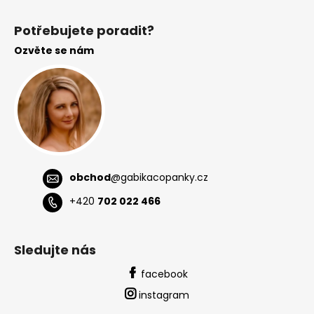
Z
á
Potřebujete poradit?
p
Ozvěte se nám
a
t
í
obchod
@
gabikacopanky.cz
+420
702 022 466
Sledujte nás
facebook
instagram