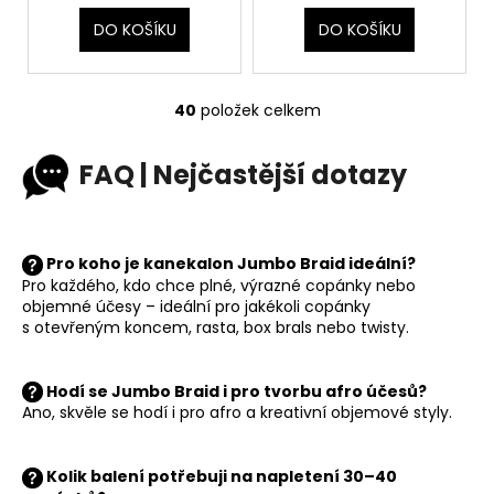
DO KOŠÍKU
DO KOŠÍKU
40
položek celkem
O
v
l
FAQ | Nejčastější dotazy
á
d
a
c
Pro koho je kanekalon Jumbo Braid ideální?
Pro každého, kdo chce plné, výrazné copánky nebo
í
objemné účesy – ideální pro jakékoli copánky
p
s otevřeným koncem, rasta, box brals nebo twisty.
r
v
k
Hodí se Jumbo Braid i pro tvorbu afro účesů?
y
Ano, skvěle se hodí i pro afro a kreativní objemové styly.
v
ý
Kolik balení potřebuji na napletení 30–40
p