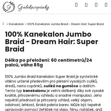
K
Přejít
Hledat
Náku
M
Přihlášen
na
o
obsah
Zpět
Zpět
košík
š
í
Domů
Kanekalon
100% Kanekalon Jumbo Braid - Dream Hair: Super Braid
C
k
100% Kanekalon Jumbo
o
p
Braid - Dream Hair: Super
o
Braid
t
ř
Délka po přeložení: 60 centimetrů/24
palců, váha 85g
e
b
100% Jumbo Braid Kanekalon Super Braid je syntetické
u
vlákno určené především pro pletení vysokých culíků,
j
dredů, rasta copánků,
culíků na gumičce
a dalších.
e
Tento typ
kanekalonu
je velmi oblíbený díky své vysoké
kvalitě, přirozenému vzhledu a snadné manipulaci. Jeho
t
největší předností je přirozený vzhled, velký objem,
e
odolnost, lehkost, široká paleta barev. Může být tepelně
n
upravován pomocí žehliček na vlasy, fénu, natáček, aniž