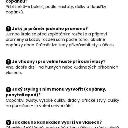
copánků?
i
Přibližně 3–5 balení, podle hustoty, délky a tloušťky
s
copánků.
u
Jaký je průměr jednoho pramenu?
Jumbo Braid se před zaplétáním rozčeše a připraví –
prameny si každý rozdělí sám podle toho, jak silné
copánky chce. Průměr lze tedy přizpůsobit stylu účesu.
Je vhodný i pro velmi husté přírodní vlasy?
Ano, dobře drží i na hustých nebo kudrnatých přírodních
vlasech.
Jaký styling s ním mohu vytvořit (copánky,
ponytail apod)?
Copánky, twisty, vysoké culíky, drdoly, africké styly, culíky
na gumičce – je velmi univerzální.
Jak dlouho kanekalon vydrží ve vlasech?
Obvykle 4–8 týdnů, podle péče, typu účesu a růstu vlasů.