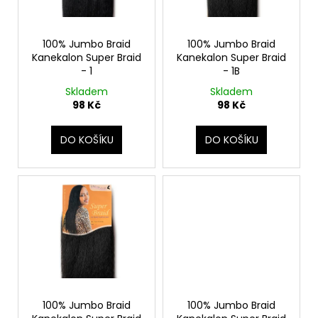
č
k
p
u
t
r
j
ů
o
100% Jumbo Braid
100% Jumbo Braid
e
Kanekalon Super Braid
Kanekalon Super Braid
d
m
- 1
- 1B
e
u
Skladem
Skladem
k
98 Kč
98 Kč
t
ů
DO KOŠÍKU
DO KOŠÍKU
100% Jumbo Braid
100% Jumbo Braid