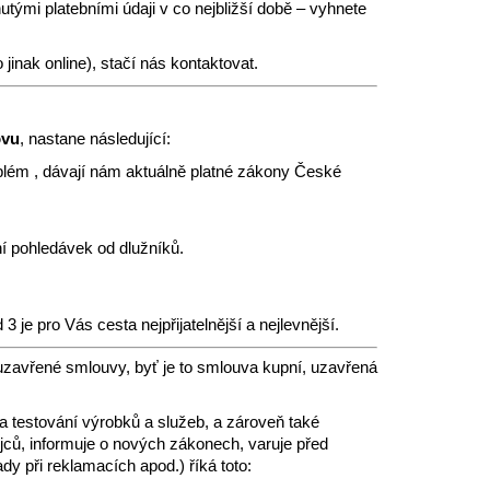
ými platebními údaji v co nejbližší době – vyhnete
jinak online), stačí nás kontaktovat.
ovu
, nastane následující:
ém , dávají nám aktuálně platné zákony České
í pohledávek od dlužníků.
3 je pro Vás cesta nejpřijatelnější a nejlevnější.
uzavřené smlouvy, byť je to smlouva kupní, uzavřená
a testování výrobků a služeb, a zároveň také
ejců, informuje o nových zákonech, varuje před
y při reklamacích apod.) říká toto: