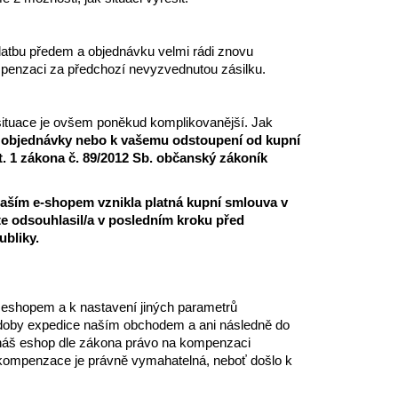
latbu předem a objednávku velmi rádi znovu
enzaci za předchozí nevyzvednutou zásilku.
 situace je ovšem poněkud komplikovanější. Jak
í objednávky nebo k vašemu odstoupení od kupní
dst. 1 zákona č. 89/2012 Sb. občanský zákoník
naším e-shopem vznikla platná kupní smlouva v
e odsouhlasil/a v posledním kroku před
ubliky.
 eshopem a k nastavení jiných parametrů
o doby expedice naším obchodem a ani následně do
náš eshop dle zákona právo na kompenzaci
 kompenzace je právně vymahatelná, neboť došlo k