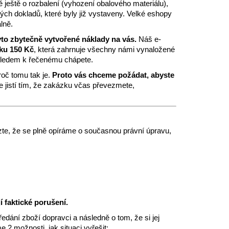
 ještě o rozbalení (vyhození obalového materiálu),
ých dokladů, které byly již vystaveny. Velké eshopy
lně.
to zbytečně vytvořené náklady na vás.
Náš e-
ku 150 Kč
, která zahrnuje všechny námi vynaložené
hledem k řečenému chápete.
roč tomu tak je.
Proto vás chceme požádat, abyste
e jistí tím, že zakázku včas převezmete,
te, že se plně opíráme o současnou právní úpravu,
 faktické porušení.
ředání zboží dopravci a následně o tom, že si jej
 možnosti, jak situaci vyřešit: