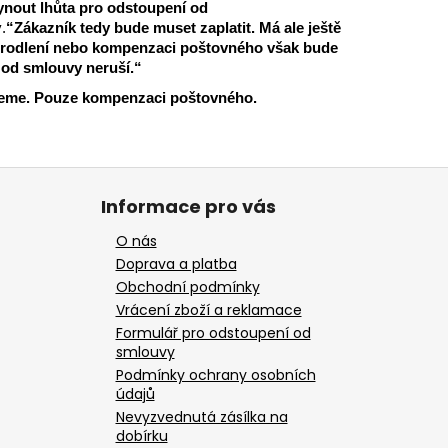
lynout lhůta pro odstoupení od
.
“Zákazník tedy bude muset zaplatit. Má ale ještě
 prodlení nebo kompenzaci poštovného však bude
 od smlouvy neruší.“
deme. Pouze kompenzaci poštovného.
Informace pro vás
O nás
Doprava a platba
Obchodní podmínky
Vrácení zboží a reklamace
Formulář pro odstoupení od
smlouvy
Podmínky ochrany osobních
údajů
Nevyzvednutá zásílka na
dobírku