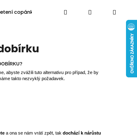
Hledat
Přihlášení
Nákup
letení copánků
Výprodej
Poradna
Blog
Moj
košík
dobírku
 DOBÍRKU?
e, abyste zvážili tuto alternativu pro případ, že by
 máme takto nezvyklý požadavek.
ete
a ona se nám vrátí zpět, tak
dochází k nárůstu