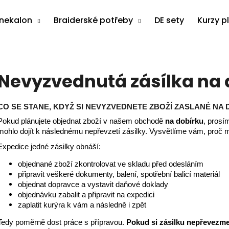
anekalon
Braiderské potřeby
DE sety
Kurzy p
Co potřebujete najít?
Nevyzvednutá zásílka na 
HLEDAT
CO SE STANE, KDYŽ SI NEVYZVEDNETE ZBOŽÍ ZASLANÉ NA
Pokud plánujete objednat zboží v našem obchodě
na dobírku
, prosím
mohlo dojít k následnému nepřevzetí zásilky. Vysvětlíme vám, proč
Doporučujeme
Expedice jedné zásilky obnáší:
objednané zboží zkontrolovat ve skladu před odesláním
připravit veškeré dokumenty, balení, spotřební balicí materiál
objednat dopravce a vystavit daňové doklady
objednávku zabalit a připravit na expedici
zaplatit kurýra k vám a následně i zpět
Tedy poměrně dost práce s přípravou.
Pokud si zásilku nepřevezm