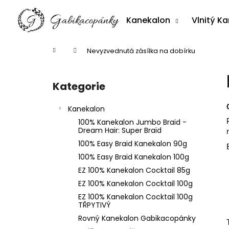
K
Přejít
na
o
Kanekalon
Vlnitý K
obsah
Zpět
Zpět
š
do
do
í
Domů
Nevyzvednutá zásílka na dobírku
k
obchodu
obchodu
P
o
Kategorie
Přeskočit
s
kategorie
t
Kanekalon
r
100% Kanekalon Jumbo Braid -
a
Dream Hair: Super Braid
n
100% Easy Braid Kanekalon 90g
n
100% Easy Braid Kanekalon 100g
í
EZ 100% Kanekalon Cocktail 85g
p
EZ 100% Kanekalon Cocktail 100g
a
EZ 100% Kanekalon Cocktail 100g
TŘPYTIVÝ
n
Rovný Kanekalon Gabikacopánky
e