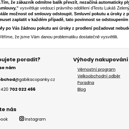
„
Tím, že zákazník odmítne balík převzít, nezačíná automaticky p
smlouvy,“
vysvětluje vedoucí právního oddělení dTestu Lukáš Zelený
stále možnost od smlouvy odstoupit. Smluvní pokutu a úroky z
muset zaplatit v každém případě, tato povinnost se odstoupením
My po Vás žádnou pokutu ani úroky z prodlení požadovat nebu
Věříme, že jsme Vám danou problematiku dostatečně vysvětlili.
ujete poradit?
Výhody nakupování
 se nám
Věrnostní program
Velkoobchodní odběr
obchod
@
gabikacopanky.cz
Poradna
+420
702 022 466
Blog
te nás
book
instagram