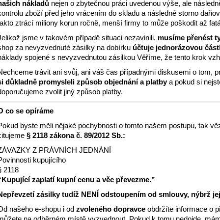
našich nákladů
nejen o zbytečnou práci uvedenou výše, ale následně
kontrolu zboží před jeho vrácením do skladu a následné storno daňov
takto ztrácí miliony korun ročně, menší firmy to může poškodit až fatá
Jelikož jsme v takovém případě situaci nezavinili,
musíme přenést ty
shop za nevyzvednuté zásilky na dobírku
účtuje jednorázovou část
náklady spojené s nevyzvednutou zásilkou
Věříme, že tento krok vz
Nechceme trávit ani svůj, ani váš čas případnými diskusemi o tom, p
si důkladně promysleli způsob objednání a platby
a pokud si nejst
doporučujeme zvolit jiný způsob platby.
O co se opíráme
Pokud byste měli nějaké pochybnosti o tomto našem postupu, tak věz
citujeme
§ 2118 zákona č. 89/2012 Sb.
:
ZÁVAZKY Z PRÁVNÍCH JEDNÁNÍ
Povinnosti kupujícího
§ 2118
“Kupující zaplatí kupní cenu a věc převezme.”
Nepřevzetí zásilky tudíž NENÍ odstoupením od smlouvy, nýbrž její
Od našeho e-shopu i od
zvoleného dopravce
obdržíte informace o p
můžete na odběrném místě vyzvednout. Pokud k tomu nedojde, máme 2