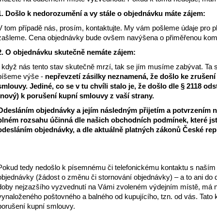
1. Došlo k nedorozumění a vy stále o objednávku máte zájem:
V tom případě nás, prosím, kontaktujte. My vám pošleme údaje pro p
zašleme. Cena objednávky bude ovšem navýšena o přiměřenou komp
2. O objednávku skutečně nemáte zájem:
I když nás tento stav skutečně mrzí, tak se jím musíme zabývat. Ta
píšeme výše -
nepřevzetí zásilky neznamená, že došlo ke zrušen
smlouvy. Jediné, co se v tu chvíli stalo je, že došlo dle § 2118 o
(nový) k porušení kupní smlouvy z vaší strany.
Odesláním objednávky a jejím následným přijetím a potvrzením 
plném rozsahu účinná dle našich obchodních podmínek, které jst
odesláním objednávky, a dle aktuálně platných zákonů České rep
Pokud tedy nedošlo k písemnému či telefonickému kontaktu s naším
objednávky (žádost o změnu či stornování objednávky) – a to ani d
doby nejzazšího vyzvednutí na Vámi zvoleném výdejním místě, má 
vynaloženého poštovného a balného od kupujícího, tzn. od vás. Tato
porušení kupní smlouvy.