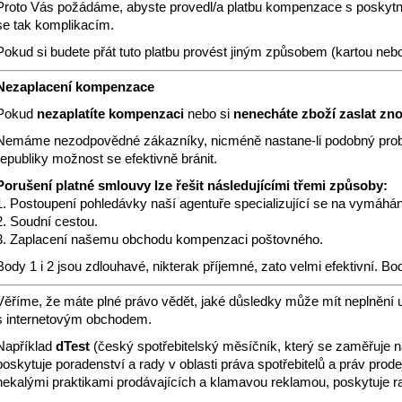
Proto Vás požádáme, abyste provedl/a platbu kompenzace s poskytnut
se tak komplikacím.
Pokud si budete přát tuto platbu provést jiným způsobem (kartou nebo 
Nezaplacení kompenzace
Pokud
nezaplatíte kompenzaci
nebo si
nenecháte zboží zaslat zn
Nemáme nezodpovědné zákazníky, nicméně nastane-li podobný probl
republiky možnost se efektivně bránit.
Porušení platné smlouvy lze řešit následujícími třemi způsoby:
1. Postoupení pohledávky naší agentuře specializující se na vymáhán
2. Soudní cestou.
3. Zaplacení našemu obchodu kompenzaci poštovného.
Body 1 i 2 jsou zdlouhavé, nikterak příjemné, zato velmi efektivní. Bod 
Věříme, že máte plné právo vědět, jaké důsledky může mít neplnění 
s internetovým obchodem.
Například
dTest
(český spotřebitelský měsíčník, který se zaměřuje n
poskytuje poradenství a rady v oblasti práva spotřebitelů a práv prod
nekalými praktikami prodávajících a klamavou reklamou, poskytuje rad