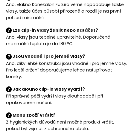
ý
Ano, vlákno
Kanekalon Futura věrně napodobuje lidské
p
vlasy
, takže účes působí přirozeně a rozdíl je na první
i
pohled minimální.
s
u
Lze clip-in vlasy žehlit nebo natáčet?
Ano, vlasy jsou
tepelně upravitelné
. Doporučená
maximální teplota je
do 180 °C
.
Jsou vhodné i pro jemné vlasy?
Ano, díky lehké konstrukci jsou vhodné i pro jemné vlasy.
Pro lepší držení doporučujeme lehce natupírovat
kořínky.
Jak dlouho clip-in vlasy vydrží?
Při správné péči vydrží vlasy
dlouhodobě i při
opakovaném nošení
.
Mohu zboží vrátit?
Z hygienických důvodů není možné produkt vrátit,
pokud byl vyjmut z ochranného obalu.