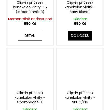
Clip-in příčesek
Clip-in příčesek
kanekalon vlnitý - 6
kanekalon vlnitý -
(středně hnědá)
Baby Blonde
Momentálně nedostupné
Skladem
690 Kč
690 Kč
DETAIL
DO KOŠÍKU
Clip-in příčesek
Clip-in příčesek
kanekalon vlnitý -
kanekalon vlnitý -
Champagne BL
SP613/K16
Skladem
Skladem