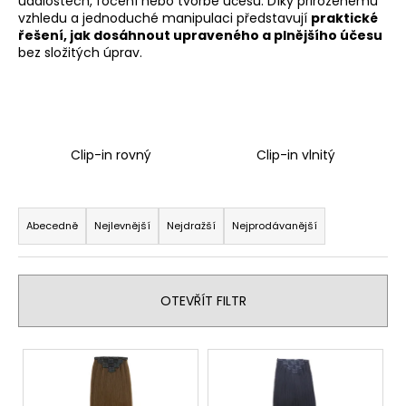
událostech, focení nebo tvorbě účesů. Díky přirozenému
a
vzhledu a jednoduché manipulaci představují
praktické
řešení, jak dosáhnout upraveného a plnějšího účesu
j
bez složitých úprav.
í
t
?
Clip-in rovný
Clip-in vlnitý
Ř
HLEDAT
a
Abecedně
Nejlevnější
Nejdražší
Nejprodávanější
z
e
D
n
OTEVŘÍT FILTR
o
í
p
p
o
V
r
r
ý
u
o
p