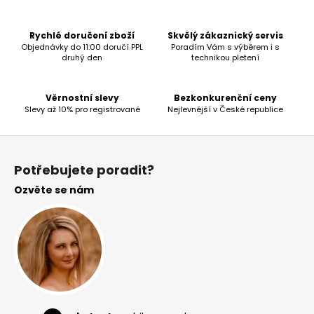
Rychlé doručení zboží
Skvělý zákaznický servis
Objednávky do 11:00 doručí PPL
Poradím Vám s výběrem i s
druhý den
technikou pletení
Věrnostní slevy
Bezkonkurenční ceny
Slevy až 10% pro registrované
Nejlevnější v České republice
Z
á
Potřebujete poradit?
p
Ozvěte se nám
a
t
í