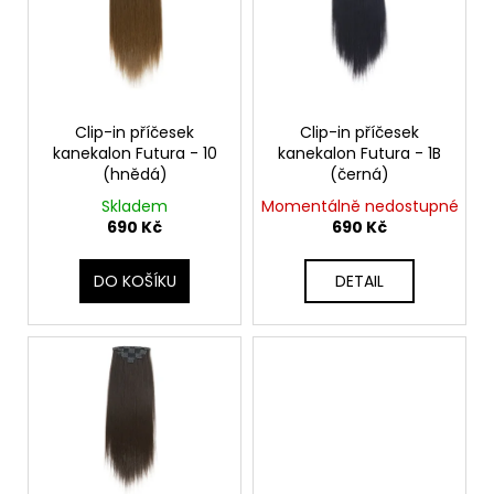
č
d
i
u
u
s
j
k
e
p
t
m
r
e
ů
o
Clip-in příčesek
Clip-in příčesek
kanekalon Futura - 10
kanekalon Futura - 1B
d
(hnědá)
(černá)
u
Skladem
Momentálně nedostupné
k
690 Kč
690 Kč
t
ů
DO KOŠÍKU
DETAIL