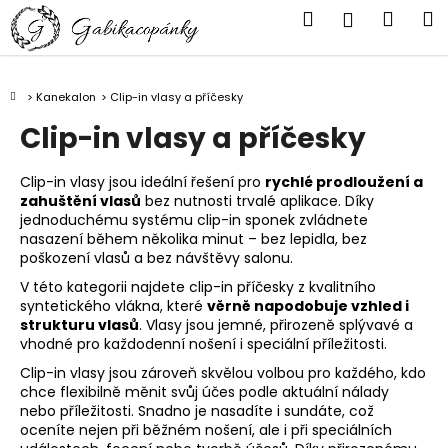
K
Přejít
Hledat
Náku
M
Přihlášen
na
o
obsah
Zpět
Zpět
košík
š
í
Domů
Kanekalon
Clip-in vlasy a příčesky
C
k
Clip-in vlasy a příčesky
o
p
o
Clip-in vlasy jsou ideální řešení pro
rychlé prodloužení a
zahuštění vlasů
bez nutnosti trvalé aplikace. Díky
t
jednoduchému systému clip-in sponek zvládnete
ř
nasazení během několika minut – bez lepidla, bez
poškození vlasů a bez návštěvy salonu.
e
b
V této kategorii najdete clip-in příčesky z kvalitního
syntetického vlákna, které
věrně napodobuje vzhled i
u
strukturu vlasů
. Vlasy jsou jemné, přirozeně splývavé a
j
vhodné pro každodenní nošení i speciální příležitosti.
e
Clip-in vlasy jsou zároveň skvělou volbou pro každého, kdo
t
chce flexibilně měnit svůj účes podle aktuální nálady
nebo příležitosti. Snadno je nasadíte i sundáte, což
e
oceníte nejen při běžném nošení, ale i při speciálních
n