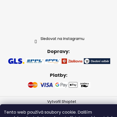
Sledovat na Instagramu
Dopravy:
Platby:
Vytvořil Shoptet
Copyright 2026
Gabikacopánky
. Všechna práva
Tento web používá soubory cookie. Dalším
vyhrazena.