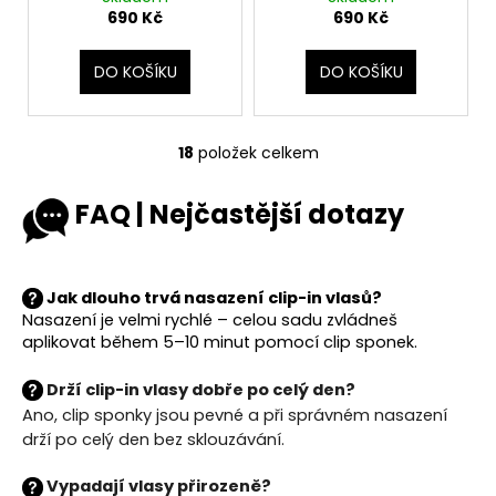
690 Kč
690 Kč
DO KOŠÍKU
DO KOŠÍKU
18
položek celkem
O
v
FAQ | Nejčastější dotazy
l
á
d
a
Jak dlouho trvá nasazení clip-in vlasů?
c
Nasazení je velmi rychlé – celou sadu zvládneš
í
aplikovat během 5–10 minut pomocí clip sponek.
p
r
Drží clip-in vlasy dobře po celý den?
v
Ano, clip sponky jsou pevné a při správném nasazení
k
drží
po celý den bez sklouzávání
.
y
v
Vypadají vlasy přirozeně?