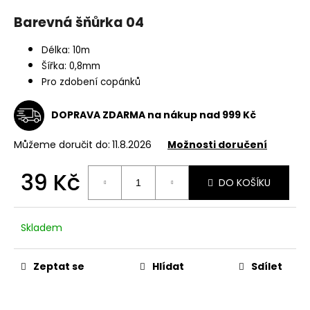
a
Barevná šňůrka 04
j
í
Délka: 10m
Šířka: 0,8mm
t
Pro zdobení copánků
?
DOPRAVA ZDARMA na nákup nad 999 Kč
Můžeme doručit do:
11.8.2026
Možnosti doručení
HLEDAT
39 Kč
DO KOŠÍKU
Měrná
cena:
D
Skladem
o
p
o
Zeptat se
Hlídat
Sdílet
r
u