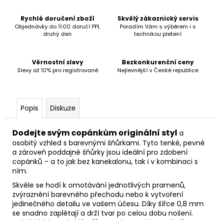
č
u
Rychlé doručení zboží
Skvělý zákaznický servis
j
Objednávky do 11:00 doručí PPL
Poradím Vám s výběrem i s
e
druhý den
technikou pletení
m
e
Věrnostní slevy
Bezkonkurenční ceny
Slevy až 10% pro registrované
Nejlevnější v České republice
Popis
Diskuze
Dodejte svým copánkům originální styl
a
osobitý vzhled s barevnými šňůrkami. Tyto tenké, pevné
a zároveň poddajné šňůrky jsou ideální pro zdobení
copánků – a to jak bez kanekalonu, tak i v kombinaci s
ním.
Skvěle se hodí k omotávání jednotlivých pramenů,
zvýraznění barevného přechodu nebo k vytvoření
jedinečného detailu ve vašem účesu. Díky šířce 0,8 mm
se snadno zaplétají a drží tvar po celou dobu nošení.