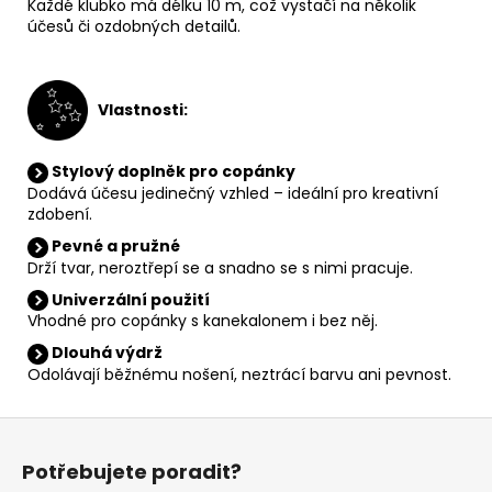
Každé klubko má délku 10 m, což vystačí na několik
účesů či ozdobných detailů.
V
lastnosti:
Stylový doplněk pro copánky
Dodává účesu jedinečný vzhled – ideální pro kreativní
zdobení.
Pevné a pružné
Drží tvar, neroztřepí se a snadno se s nimi pracuje.
Univerzální použití
Vhodné pro copánky s kanekalonem i bez něj.
Dlouhá výdrž
Odolávají běžnému nošení, neztrácí barvu ani pevnost.
Z
á
Potřebujete poradit?
p