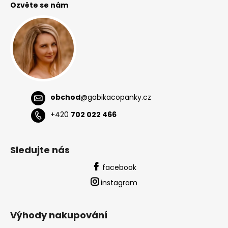
Ozvěte se nám
a
t
í
obchod
@
gabikacopanky.cz
+420
702 022 466
Sledujte nás
facebook
instagram
Výhody nakupování