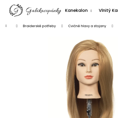
K
Přejít
na
o
Kanekalon
Vlnitý K
obsah
Zpět
Zpět
š
do
do
í
Domů
Braiderské potřeby
Cvičné hlavy a stojany
k
obchodu
obchodu