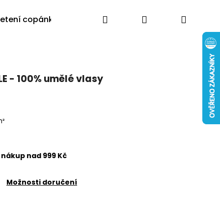
Hledat
Přihlášení
Nákup
letení copánků
Výprodej
Poradna
Blog
Moj
košík
E - 100% umělé vlasy
m²
nákup nad 999 Kč
Možnosti doručení