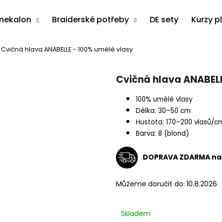
anekalon
Braiderské potřeby
DE sety
Kurzy p
Cvičná hlava ANABELLE - 100% umělé vlasy
Co potřebujete najít?
Cvičná hlava ANABELL
HLEDAT
100% umělé vlasy
Délka: 30–50 cm
Hustota: 170–200 vlasů/c
Barva: 8 (blond)
Doporučujeme
DOPRAVA ZDARMA na 
Můžeme doručit do:
10.8.2026
Skladem