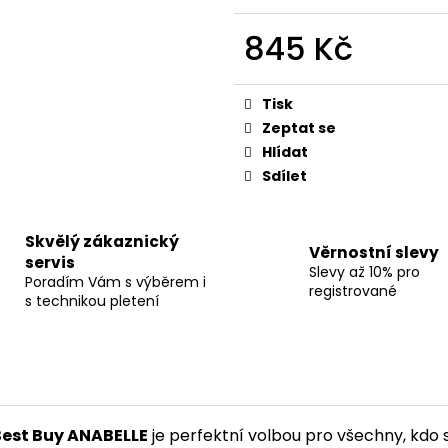
845 Kč
Měrná
cena:
Tisk
Zeptat se
Hlídat
Sdílet
Skvělý zákaznický
Věrnostní slevy
servis
Slevy až 10% pro
Poradím Vám s výběrem i
registrované
s technikou pletení
Best Buy ANABELLE
je perfektní volbou pro všechny, kdo s