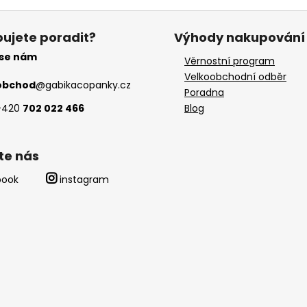
ujete poradit?
Výhody nakupování
 se nám
Věrnostní program
Velkoobchodní odběr
obchod
@
gabikacopanky.cz
Poradna
+420
702 022 466
Blog
te nás
book
instagram