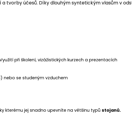
a tvorby účesů. Díky dlouhým syntetickým vlasům v odstín
Využití při školení, vizážistických kurzech a prezentacích
 °C) nebo se studeným vzduchem
díky kterému jej snadno upevníte na většinu typů
stoja
nů.