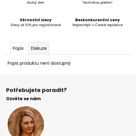
č
druhý den
technikou pletení
u
j
e
Věrnostní slevy
Bezkonkurenční ceny
Slevy až 10% pro registrované
Nejlevnější v České republice
m
e
Popis
Diskuze
Popis produktu není dostupný
Z
á
Potřebujete poradit?
p
Ozvěte se nám
a
t
í