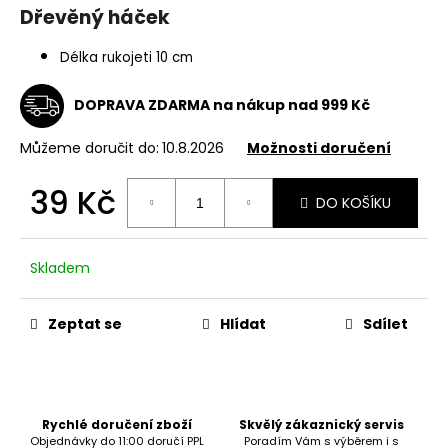
Dřevěný háček
a
j
Délka rukojeti 10 cm
í
t
DOPRAVA ZDARMA na nákup nad 999 Kč
?
Můžeme doručit do:
10.8.2026
Možnosti doručení
39 Kč
DO KOŠÍKU
Měrná
HLEDAT
cena:
Skladem
D
Zeptat se
Hlídat
Sdílet
o
p
o
r
u
Rychlé doručení zboží
Skvělý zákaznický servis
Objednávky do 11:00 doručí PPL
Poradím Vám s výběrem i s