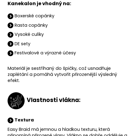
Kanekalon je vhodný na:
Boxerské copánky
Rasta copánky
Vysoké culíky
DE sety
Festivalové a výrazné účesy
Materiál je sestříhaný do špičky, což usnadňuje
zaplétání a pomáhá vytvořit přirozenější výsledný
efekt.
Vlastnosti vlákna:
Textura
Easy Braid má jemnou a hladkou texturu, která
připomíná přirozené vlasy. Vlákno se dobře odděluje a