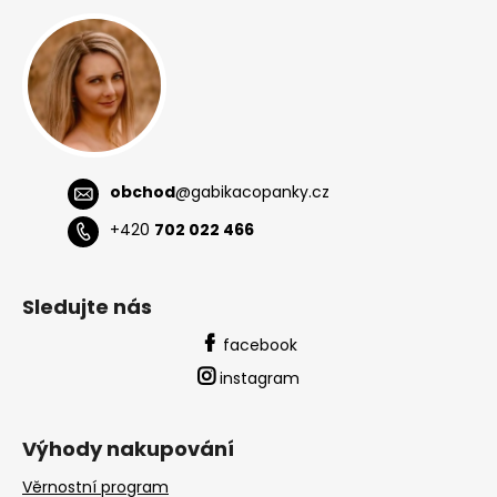
a
t
í
obchod
@
gabikacopanky.cz
+420
702 022 466
Sledujte nás
facebook
instagram
Výhody nakupování
Věrnostní program