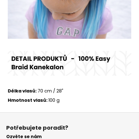
Délka vlasů:
70 cm / 28"
Hmotnost vlasů:
100 g
Z
á
Potřebujete poradit?
p
Ozvěte se nám