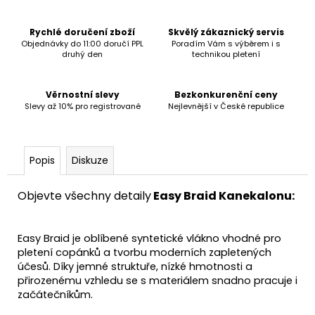
č
u
j
Rychlé doručení zboží
Skvělý zákaznický servis
Objednávky do 11:00 doručí PPL
Poradím Vám s výběrem i s
e
druhý den
technikou pletení
m
e
Věrnostní slevy
Bezkonkurenční ceny
Slevy až 10% pro registrované
Nejlevnější v České republice
Popis
Diskuze
Objevte všechny detaily
Easy Braid Kanekalonu:
Easy Braid je oblíbené syntetické vlákno vhodné pro
pletení copánků a tvorbu moderních zapletených
účesů. Díky jemné struktuře, nízké hmotnosti a
přirozenému vzhledu se s materiálem snadno pracuje i
začátečníkům.