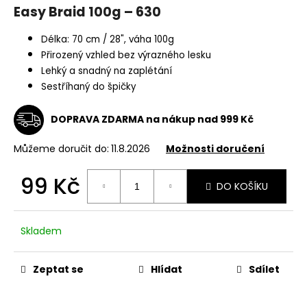
Easy Braid 100g – 630
a
j
Délka: 70 cm / 28", váha 100g
í
Přirozený vzhled bez výrazného lesku
t
Lehký a snadný na zaplétání
?
Sestříhaný do špičky
DOPRAVA ZDARMA na nákup nad 999 Kč
Můžeme doručit do:
11.8.2026
Možnosti doručení
HLEDAT
99 Kč
DO KOŠÍKU
Měrná
D
cena:
o
Skladem
p
o
Zeptat se
Hlídat
Sdílet
r
u