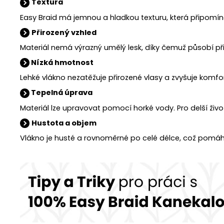
Textura
Easy Braid má jemnou a hladkou texturu, která připomín
Přirozený vzhled
Materiál nemá výrazný umělý lesk, díky čemuž působí př
Nízká hmotnost
Lehké vlákno nezatěžuje přirozené vlasy a zvyšuje komf
Tepelná úprava
Materiál lze upravovat pomocí horké vody. Pro delší ži
Hustota a objem
Vlákno je husté a rovnoměrné po celé délce, což pomáh