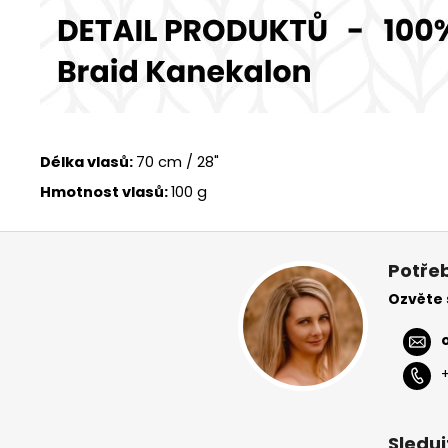
Délka vlasů:
70 cm / 28"
Hmotnost vlasů:
100 g
Z
á
Potřeb
p
Ozvěte
a
t
í
Sleduj