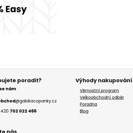
ujete poradit?
Výhody nakupování
 se nám
Věrnostní program
Velkoobchodní odběr
obchod
@
gabikacopanky.cz
Poradna
+420
702 022 466
Blog
te nás