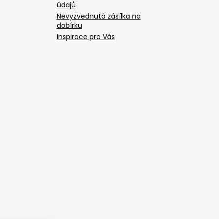
údajů
Nevyzvednutá zásílka na
dobírku
Inspirace pro Vás