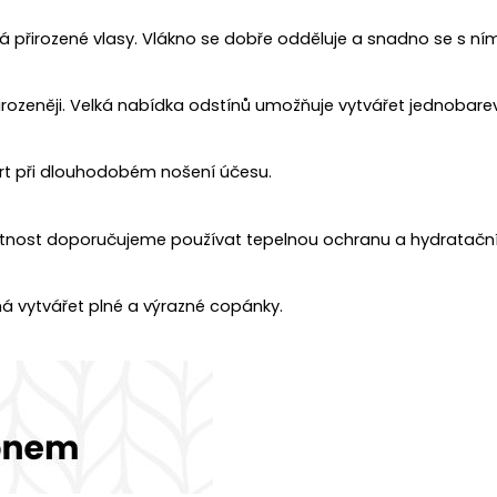
á přirozené vlasy. Vlákno se dobře odděluje a snadno se s ní
irozeněji. Velká nabídka odstínů umožňuje vytvářet jednobar
ort při dlouhodobém nošení účesu.
votnost doporučujeme používat tepelnou ochranu a hydratační
á vytvářet plné a výrazné copánky.