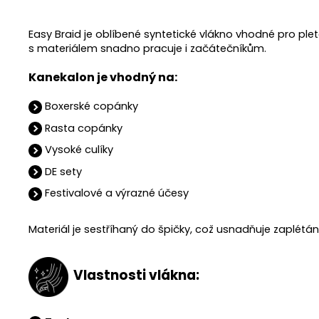
Easy Braid je oblíbené syntetické vlákno vhodné pro pl
s materiálem snadno pracuje i začátečníkům.
Kanekalon je vhodný na:
Boxerské copánky
Rasta copánky
Vysoké culíky
DE sety
Festivalové a výrazné účesy
Materiál je sestříhaný do špičky, což usnadňuje zaplétán
Vlastnosti vlákna: