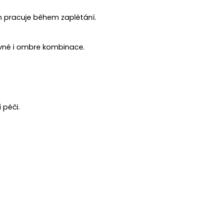
m pracuje během zaplétání.
evné i ombre kombinace.
 péči.