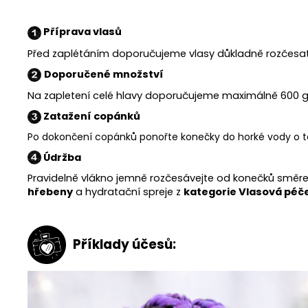
Příprava vlasů
Před zaplétáním doporučujeme vlasy důkladně rozčesat 
Doporučené množství
Na zapletení celé hlavy doporučujeme maximálně 600 
Zatažení copánků
Po dokončení copánků ponořte konečky do horké vody o tep
Údržba
Pravidelně vlákno jemně rozčesávejte od konečků směr
hřebeny
a hydratační spreje z
kategorie Vlasová péče
Příklady účesů: