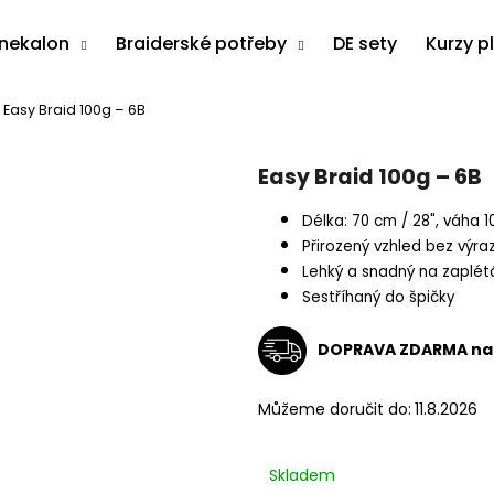
anekalon
Braiderské potřeby
DE sety
Kurzy p
Easy Braid 100g – 6B
Co potřebujete najít?
Easy Braid 100g – 6B
HLEDAT
Délka: 70 cm / 28", váha 1
Přirozený vzhled bez výra
Lehký a snadný na zaplét
Sestříhaný do špičky
Doporučujeme
DOPRAVA ZDARMA na 
Můžeme doručit do:
11.8.2026
Skladem