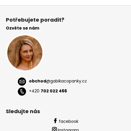
Z
á
Potřebujete poradit?
p
Ozvěte se nám
a
t
í
obchod
@
gabikacopanky.cz
+420
702 022 466
Sledujte nás
facebook
instagram