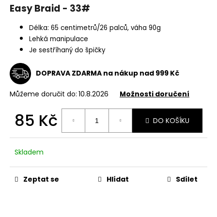
Easy Braid - 33#
a
j
Délka: 65 centimetrů/26 palců, váha 90g
í
Lehká manipulace
t
Je sestříhaný do špičky
?
DOPRAVA ZDARMA na nákup nad 999 Kč
Můžeme doručit do:
10.8.2026
Možnosti doručení
HLEDAT
85 Kč
DO KOŠÍKU
Měrná
cena:
Skladem
D
o
p
Zeptat se
Hlídat
Sdílet
o
r
u