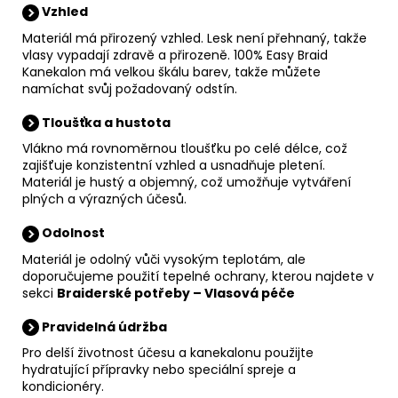
Vzhled
Materiál má přirozený vzhled. Lesk není přehnaný, takže
vlasy vypadají zdravě a přirozeně. 100% Easy Braid
Kanekalon má velkou škálu barev, takže můžete
namíchat svůj požadovaný odstín.
Tloušťka a hustota
Vlákno má rovnoměrnou tloušťku po celé délce, což
zajišťuje konzistentní vzhled a usnadňuje pletení.
Materiál je hustý a objemný, což umožňuje vytváření
plných a výrazných účesů.
Odolnost
Materiál je odolný vůči vysokým teplotám, ale
doporučujeme použití tepelné ochrany, kterou najdete v
sekci
Braiderské potřeby
–
Vlasová péče
Pravidelná údržba
Pro delší životnost účesu a kanekalonu použijte
hydratující přípravky nebo speciální spreje a
kondicionéry.