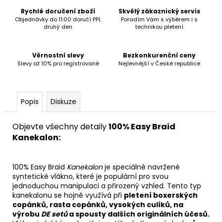
č
u
Rychlé doručení zboží
Skvělý zákaznický servis
Objednávky do 11:00 doručí PPL
Poradím Vám s výběrem i s
j
druhý den
technikou pletení
e
m
e
Věrnostní slevy
Bezkonkurenční ceny
Slevy až 10% pro registrované
Nejlevnější v České republice
Popis
Diskuze
Objevte všechny detaily
100% Easy Braid
Kanekalon:
100% Easy Braid
Kanekalon
je speciálně navržené
syntetické vlákno, které je populární pro svou
jednoduchou manipulaci a přirozený vzhled. Tento typ
kanekalonu se hojně využívá při
pletení boxerských
copánků, rasta copánků, vysokých culíků, na
výrobu
DE setů
a spousty dalších originálních účesů.