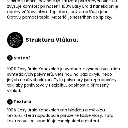
Vlákno je lehké, což snižuje zatížení přirozených vlasů a
zvyšuje komfort při nošení. 100% Easy Braid Kanekalon je
odolný vůči vysokým teplotám, což umožňuje jeho
úpravu pomocí tepla. Materiál je sestříhán do špičky.
Struktura Vlákna:
Složení
100% Easy Braid Kanekalon je vyroben z vysoce kvalitních
syntetických polymerů, většinou na bázi akrylu nebo
jiných umělých vláken. Tyto polymery jsou zpracovány
tak, aby poskytovaly flexibilitu, odolnost a přirozený
vzhled.
Textura
100% Easy Braid Kanekalon má hladkou a měkkou
texturu, která napodobuje přirozené lidské vlasy. Tato
textura velice usnadňuje manipulaci a pletení.