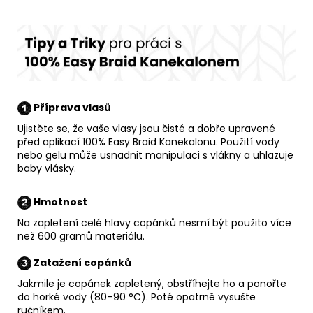
Příprava vlasů
Ujistěte se, že vaše vlasy jsou čisté a dobře upravené
před aplikací 100% Easy Braid Kanekalonu. Použití vody
nebo gelu může usnadnit manipulaci s vlákny a uhlazuje
baby vlásky.
Hmotnost
Na zapletení celé hlavy copánků nesmí být použito více
než 600 gramů materiálu.
Zatažení copánků
Jakmile je copánek zapletený, obstříhejte ho a ponořte
do horké vody (80–90 °C). Poté opatrně vysušte
ručníkem.