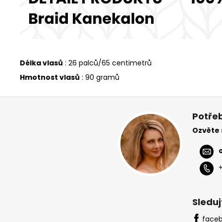
Délka vlasů
: 26 palců/65 centimetrů
Hmotnost vlasů
: 90 gramů
Z
á
Potřeb
p
Ozvěte
a
t
í
Sleduj
face