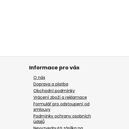
Informace pro vás
O nás
Doprava a platba
Obchodní podmínky
Vrácení zboží a reklamace
Formulář pro odstoupení od
smlouvy
Podmínky ochrany osobních
údajů
Nevyzvednutá zásílka na