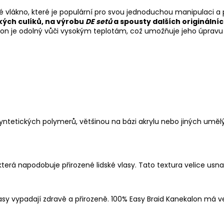
é vlákno, které je populární pro svou jednoduchou manipulaci a 
kých culíků, na výrobu
DE setů
a spousty dalších originální
alon je odolný vůči vysokým teplotám, což umožňuje jeho úpravu p
syntetických polymerů, většinou na bázi akrylu nebo jiných uměl
erá napodobuje přirozené lidské vlasy. Tato textura velice usna
lasy vypadají zdravě a přirozeně. 100% Easy Braid Kanekalon má 