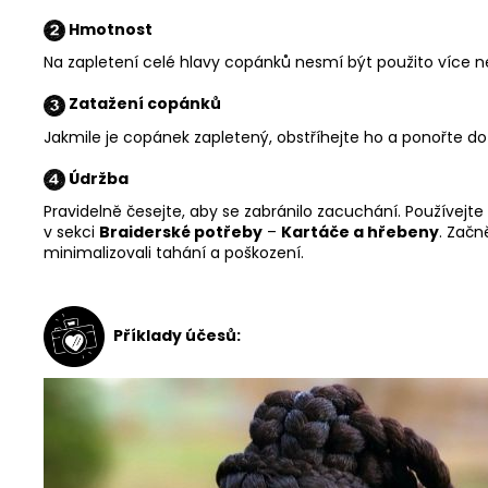
Hmotnost
Na zapletení celé hlavy copánků nesmí být použito více 
Zatažení copánků
Jakmile je copánek zapletený, obstříhejte ho a ponořte d
Údržba
Pravidelně česejte, aby se zabránilo zacuchání. Používejte
v sekci
Braiderské potřeby
–
Kartáče a hřebeny
. Začn
minimalizovali tahání a poškození.
Příklady účesů: