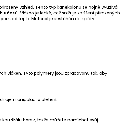
přirozený vzhled. Tento typ kanekalonu se hojně využívá
ch účesů.
Vlákno je lehké, což snižuje zatížení přirozených
omocí tepla. Materiál je sestříhán do špičky.
ých vláken. Tyto polymery jsou zpracovány tak, aby
dňuje manipulaci a pletení.
velkou škálu barev, takže můžete namíchat svůj