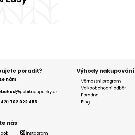
ujete poradit?
Výhody nakupování
 se nám
Věrnostní program
Velkoobchodní odběr
obchod
@
gabikacopanky.cz
Poradna
+420
702 022 466
Blog
te nás
book
instagram