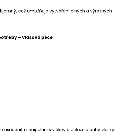
a objemný, což umožňuje vytváření plných a výrazných
potřeby
–
Vlasová péče
že usnadnit manipulaci s vlákny a uhlazuje baby vlásky.