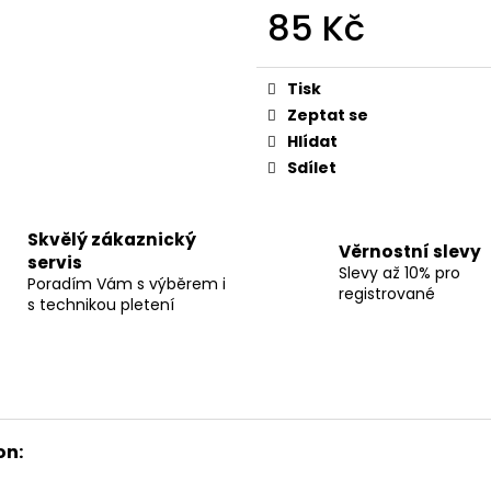
85 Kč
Měrná
cena:
Tisk
Zeptat se
Hlídat
Sdílet
Skvělý zákaznický
Věrnostní slevy
servis
Slevy až 10% pro
Poradím Vám s výběrem i
registrované
s technikou pletení
on: