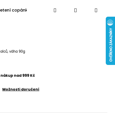
Hledat
Přihlášení
Nákup
letení copánků
Výprodej
Poradna
Blog
Moj
košík
palců, váha 90g
nákup nad 999 Kč
Možnosti doručení