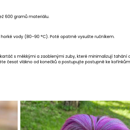
než 600 gramů materiálu.
o horké vody (80–90 °C). Poté opatrně vysušte ručníkem.
 kartáč s měkkými a zaoblenými zuby, které minimalizují tahání a 
ěte česat vlákno od konečků a postupujte postupně ke kořínkům