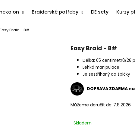
anekalon
Braiderské potřeby
DE sety
Kurzy p
Easy Braid - 8#
Co potřebujete najít?
Easy Braid - 8#
HLEDAT
Délka: 65 centimetrů/26 
Lehká manipulace
Je sestříhaný do špičky
Doporučujeme
DOPRAVA ZDARMA na 
Můžeme doručit do:
7.8.2026
Skladem