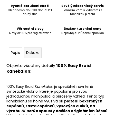
č
u
Rychlé doručení zboží
Skvělý zákaznický servis
Objednávky do 11:00 doručí PPL
Poradím Vám s výběrem i s
j
druhý den
technikou pletení
e
m
e
Věrnostní slevy
Bezkonkurenční ceny
Slevy až 10% pro registrované
Nejlevnější v České republice
Popis
Diskuze
Objevte všechny detaily
100% Easy Braid
Kanekalon:
100% Easy Braid
Kanekalon
je speciálně navržené
syntetické vlákno, které je populární pro svou
jednoduchou manipulaci a přirozený vzhled. Tento typ
kanekalonu se hojně využívá při
pletení boxerských
copánků, rasta copánků, vysokých culíků, na
výrobu
DE setů
a spousty dalších originálních účesů.