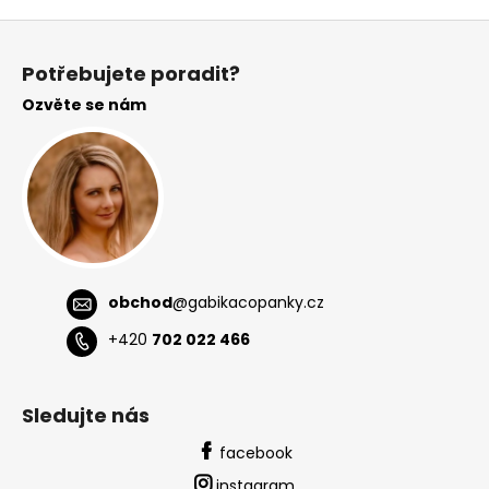
Z
á
Potřebujete poradit?
p
Ozvěte se nám
a
t
í
obchod
@
gabikacopanky.cz
+420
702 022 466
Sledujte nás
facebook
instagram