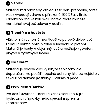
Vzhled
Materiál má přirozený vzhled. Lesk není přehnaný, takže
vlasy vypadají zdravě a přirozeně. 100% Easy Braid
Kanekalon má velkou škálu barev, takže můžete
namíchat svůj požadovaný odstín.
Tloušťka a hustota
Vlákno má rovnoměrnou tloušťku po celé délce, což
zajišťuje konzistentní vzhled a usnadňuje pletení.
Materiál je hustý a objemný, což umožňuje vytváření
plných a výrazných účesů.
Odolnost
Materiál je odolný vůči vysokým teplotám, ale
doporučujeme použití tepelné ochrany, kterou najdete v
sekci
Braiderské potřeby
–
Vlasová péče
Pravidelná údržba
Pro delší životnost účesu a kanekalonu použijte
hydratující přípravky nebo speciální spreje a
kondicionéry.