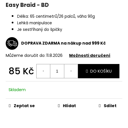
Easy Braid - BD
a
j
Délka: 65 centimetrů/26 palců, váha 90g
í
Lehká manipulace
t
Je sestříhaný do špičky
?
DOPRAVA ZDARMA na nákup nad 999 Kč
Můžeme doručit do:
11.8.2026
Možnosti doručení
HLEDAT
85 Kč
DO KOŠÍKU
Měrná
cena:
Skladem
D
o
p
Zeptat se
Hlídat
Sdílet
o
r
u