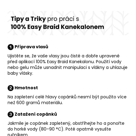
Příprava vlasů
Ujistěte se, že vaše vlasy jsou čisté a dobře upravené
před aplikací 100% Easy Braid Kanekalonu. Použití vody
nebo gelu může usnadnit manipulaci s vlákny a uhlazuje
baby vlásky.
Hmotnost
Na zapletení celé hlavy copánků nesmí být použito více
než 600 gramů materiálu.
Zatažení copánků
Jakmile je copánek zapletený, obstříhejte ho a ponořte
do horké vody (80–90 °C). Poté opatrně vysušte
ručníkem.