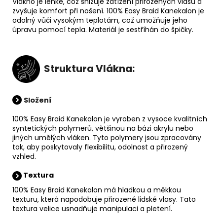
Vlákno je lehké, což snižuje zatížení přirozených vlasů a
zvyšuje komfort při nošení. 100% Easy Braid Kanekalon je
odolný vůči vysokým teplotám, což umožňuje jeho
úpravu pomocí tepla. Materiál je sestříhán do špičky.
Struktura Vlákna:
Složení
100% Easy Braid Kanekalon je vyroben z vysoce kvalitních
syntetických polymerů, většinou na bázi akrylu nebo
jiných umělých vláken. Tyto polymery jsou zpracovány
tak, aby poskytovaly flexibilitu, odolnost a přirozený
vzhled.
Textura
100% Easy Braid Kanekalon má hladkou a měkkou
texturu, která napodobuje přirozené lidské vlasy. Tato
textura velice usnadňuje manipulaci a pletení.