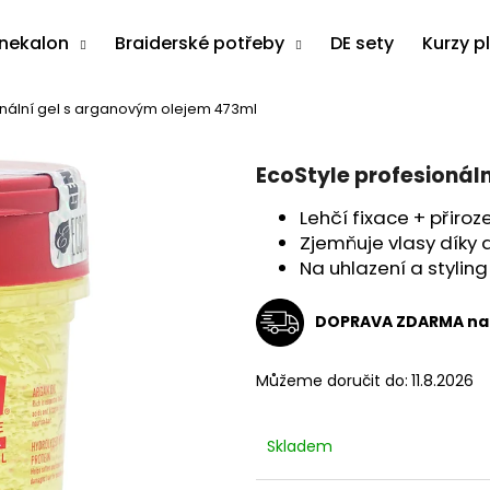
anekalon
Braiderské potřeby
DE sety
Kurzy p
onální gel s arganovým olejem 473ml
Co potřebujete najít?
EcoStyle profesionál
HLEDAT
Lehčí fixace + přiroz
Zjemňuje vlasy díky
Na uhlazení a styling
Doporučujeme
DOPRAVA ZDARMA na 
Můžeme doručit do:
11.8.2026
Skladem