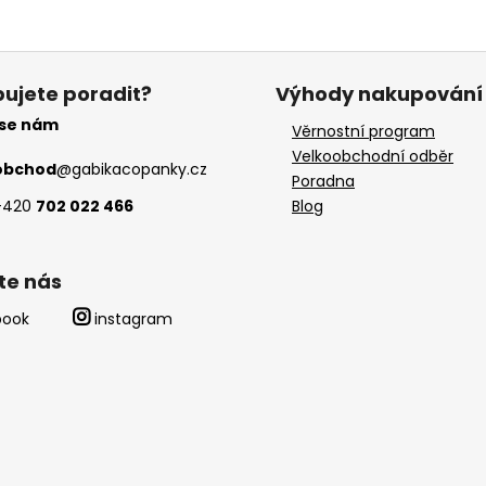
ujete poradit?
Výhody nakupování
 se nám
Věrnostní program
Velkoobchodní odběr
obchod
@
gabikacopanky.cz
Poradna
+420
702 022 466
Blog
te nás
book
instagram