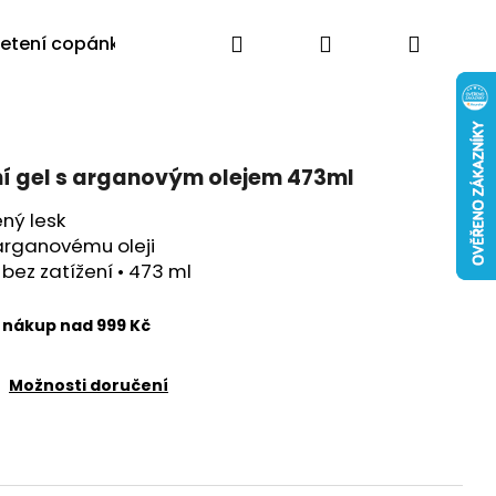
Hledat
Přihlášení
Nákup
letení copánků
Výprodej
Poradna
Blog
Moj
košík
ní gel s arganovým olejem 473ml
ený lesk
 arganovému oleji
 bez zatížení • 473 ml
nákup nad 999 Kč
Možnosti doručení