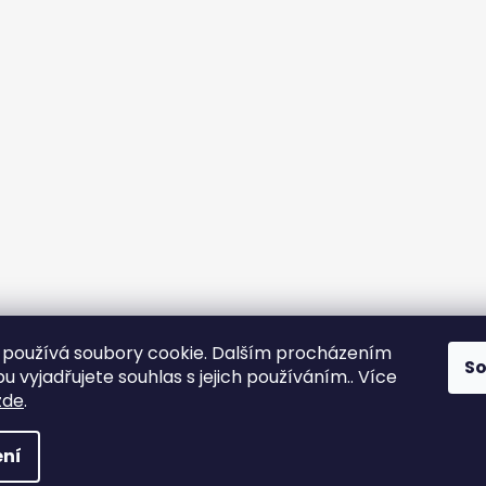
používá soubory cookie. Dalším procházením
S
 vyjadřujete souhlas s jejich používáním.. Více
Platby:
zde
.
 vyhrazena.
ní