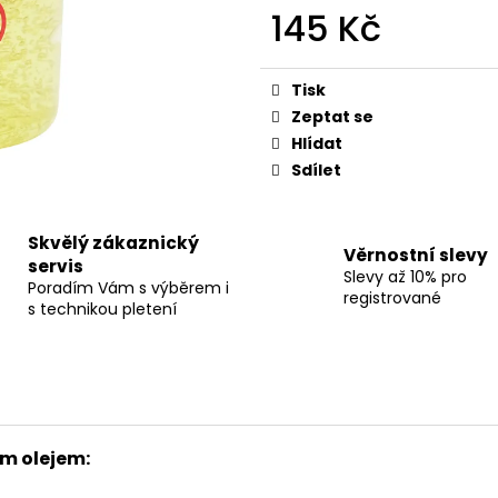
145 Kč
Měrná
cena:
Tisk
Zeptat se
Hlídat
Sdílet
Skvělý zákaznický
Věrnostní slevy
servis
Slevy až 10% pro
Poradím Vám s výběrem i
registrované
s technikou pletení
m olejem: