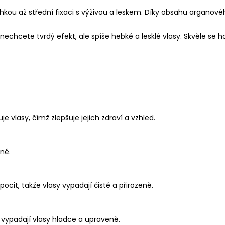
 lehkou až střední fixaci s výživou a leskem. Díky obsahu argano
y nechcete tvrdý efekt, ale spíše hebké a lesklé vlasy. Skvěle se h
e vlasy, čímž zlepšuje jejich zdraví a vzhled.
jné.
cit, takže vlasy vypadají čistě a přirozeně.
 vypadají vlasy hladce a upraveně.