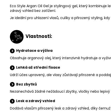
Eco Style Argan Oil Gel je stylingový gel, který kombinuje
zdravý vzhled bez zatížení.
Je ideální pro uhlazení vlasů, culíky a přirozený styling, kd
V
lastnosti:
Hydratace a výživa
Obsahuje arganový olej, který intenzivně hydratuje a vyživuj
Lehká až střední fixace
Udrží účes upravený, ale vlasy zůstávají přirozené a podda
Bez zbytků
Nezanechává žádné nežádoucí zbytky, vločky nebo lepivý po
Lesk a zdravý vzhled
Dodává vlasům přirozený lesk a zdravý vzhled, díky čemuž