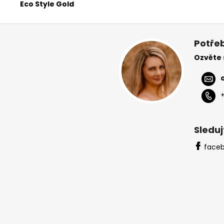
Eco Style Gold
Z
á
Potřeb
p
Ozvěte
a
t
í
Sleduj
face