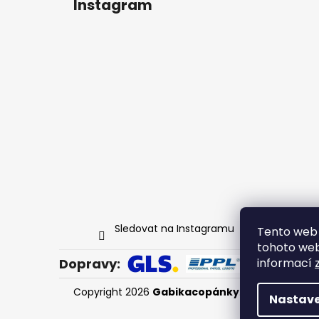
Instagram
Sledovat na Instagramu
Tento web 
tohoto webu
Dopravy:
informací
Copyright 2026
Gabikacopánky
. Všechna práva
Nastave