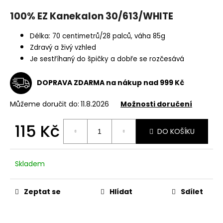
a
100% EZ Kanekalon 30/613/WHITE
j
í
Délka: 70 centimetrů/28 palců, váha 85g
Zdravý a živý vzhled
t
Je sestříhaný do špičky a dobře se rozčesává
?
DOPRAVA ZDARMA na nákup nad 999 Kč
Můžeme doručit do:
11.8.2026
Možnosti doručení
HLEDAT
115 Kč
DO KOŠÍKU
Měrná
cena:
D
Skladem
o
p
o
Zeptat se
Hlídat
Sdílet
r
u