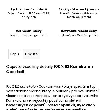
č
u
Rychlé doručení zboží
Skvělý zákaznický servis
j
Objednávky do 11:00 doručí PPL
Poradím Vám s výběrem i s
e
druhý den
technikou pletení
m
e
Věrnostní slevy
Bezkonkurenční ceny
Slevy až 10% pro registrované
Nejlevnější v České republice
Popis
Diskuze
Objevte všechny detaily
1
00% EZ Kanekalon
Cocktail:
100% EZ
Kanekalon
Cocktail Miss Rola je speciální typ
syntetického vlákna, který je oblíbený pro své unikátní
vlastnosti a všestrannost. Tento typ vysoce kvalitního
Kanekalonu se
nejčastěji používá na pletení
boxerských copánků, rasta copánků, vysokých
culíků, na výrobu
DE setů
a spousty dalších