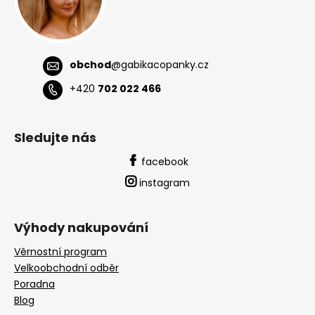
obchod
@
gabikacopanky.cz
+420
702 022 466
Sledujte nás
facebook
instagram
Výhody nakupování
Věrnostní program
Velkoobchodní odběr
Poradna
Blog