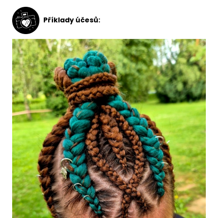
Příklady účesů: