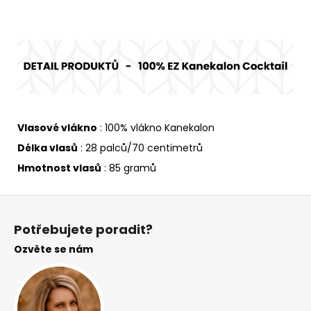
Vlasové vlákno
: 100% vlákno Kanekalon
Délka vlasů
: 28 palců/70 centimetrů
Hmotnost vlasů
: 85 gramů
Z
á
Potřebujete poradit?
p
Ozvěte se nám
a
t
í