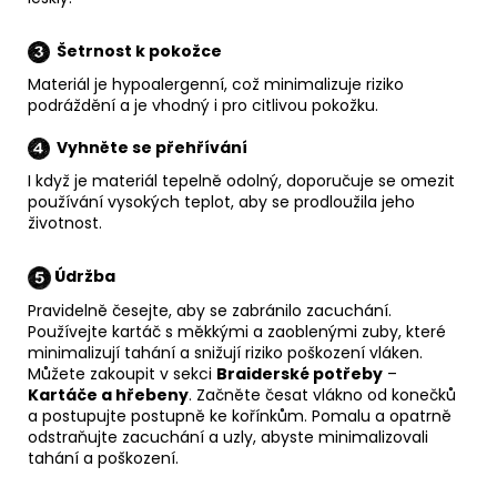
Šetrnost k pokožce
Materiál je hypoalergenní, což minimalizuje riziko
podráždění a je vhodný i pro citlivou pokožku.
Vyhněte se přehřívání
I když je materiál tepelně odolný, doporučuje se omezit
používání vysokých teplot, aby se prodloužila jeho
životnost.
Údržba
Pravidelně česejte, aby se zabránilo zacuchání.
Používejte kartáč s měkkými a zaoblenými zuby, které
minimalizují tahání a snižují riziko poškození vláken.
Můžete zakoupit v sekci
Braiderské potřeby
–
Kartáče a hřebeny
. Začněte česat vlákno od konečků
a postupujte postupně ke kořínkům. Pomalu a opatrně
odstraňujte zacuchání a uzly, abyste minimalizovali
tahání a poškození.