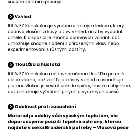
snadno se s ním pracuje.
Vzhled
100% EZ Kanekalon je vyroben s mírným leskem, který
dodává vlasům zdravý a živý vzhled, aniž by vypadal
uměle. K dispozici je mnoho barevných variant, což
umožňuje snadné sladění s přirozenými vlasy nebo
experimentování s různými odstíny.
Tloušťka a hustota
100% EZ Kanekalon má rovnoměrnou tloušťku po celé
délce vlákna, což zajišťuje krásný vzhled a usnadňuje
pletení. Vlákno je sestříhané do špičky, husté a objemné,
což umožňuje vytváření plných a výrazných účesů.
Odolnost proti zacuchání
Materiál je odolný vůči vysokým teplotám, ale
doporučujeme použití tepelné ochrany, kterou
najdete v sekci
Braiderské potřeby
–
Vlasová péče