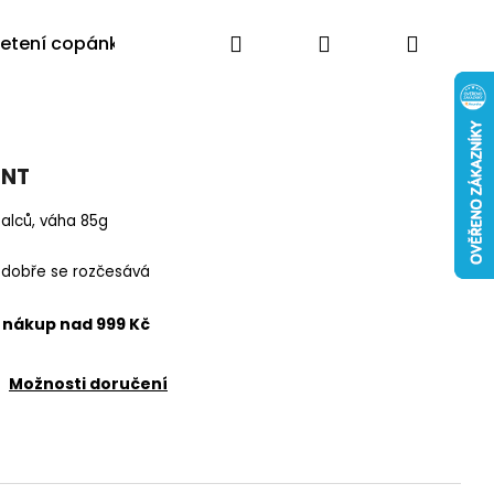
Hledat
Přihlášení
Nákup
letení copánků
Výprodej
Poradna
Blog
Moj
košík
INT
palců, váha 85g
a dobře se rozčesává
nákup nad 999 Kč
Možnosti doručení