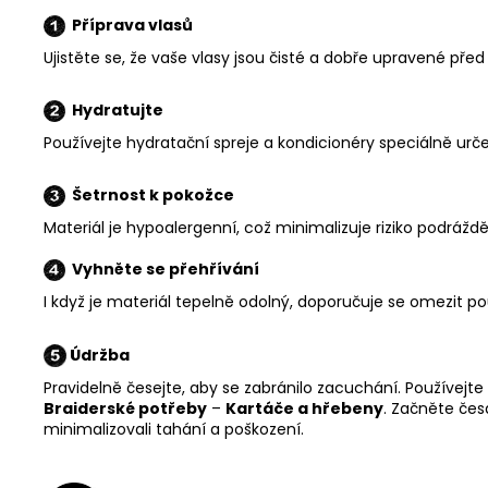
Příprava vlasů
Ujistěte se, že vaše vlasy jsou čisté a dobře upravené pře
Hydratujte
Používejte hydratační spreje a kondicionéry speciálně urče
Šetrnost k pokožce
Materiál je hypoalergenní, což minimalizuje riziko podrážděn
Vyhněte se přehřívání
I když je materiál tepelně odolný, doporučuje se omezit po
Údržba
Pravidelně česejte, aby se zabránilo zacuchání. Používejte
Braiderské potřeby
–
Kartáče a hřebeny
. Začněte čes
minimalizovali tahání a poškození.