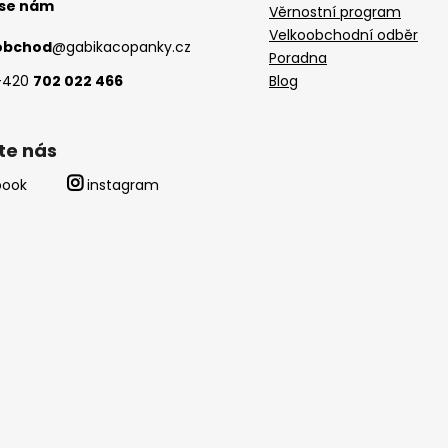
 se nám
Věrnostní program
Velkoobchodní odběr
obchod
@
gabikacopanky.cz
Poradna
+420
702 022 466
Blog
te nás
book
instagram