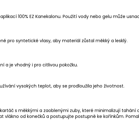
d aplikací 100% EZ Kanekalonu. Použití vody nebo gelu může usnad
né pro syntetické vlasy, aby materiál zůstal měkký a lesklý.
í a je vhodný i pro citlivou pokožku.
užívání vysokých teplot, aby se prodloužila jeho životnost.
 kartáč s měkkými a zaoblenými zuby, které minimalizují tahání a 
at vlákno od konečků a postupujte postupně ke kořínkům. Pomal