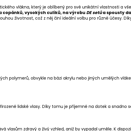
etického vlákna, který je oblíbený pro své unikátní vlastnosti a 
a copánků, vysokých culíků, na výrobu
DE setů
a spousty da
uhou životnost, což z něj činí ideální volbu pro různé účesy. Dík
kých polymerů, obvykle na bázi akrylu nebo jiných umělých vlák
ozené lidské vlasy. Díky tomu je příjemné na dotek a snadno s
vá vlasům zdravý a živý vzhled, aniž by vypadal uměle. K dispo