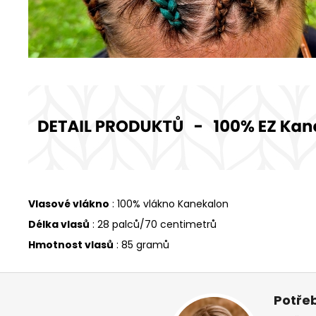
Vlasové vlákno
: 100% vlákno Kanekalon
Délka vlasů
: 28 palců/70 centimetrů
Hmotnost vlasů
: 85 gramů
Z
á
Potřeb