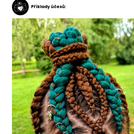
Příklady účesů: