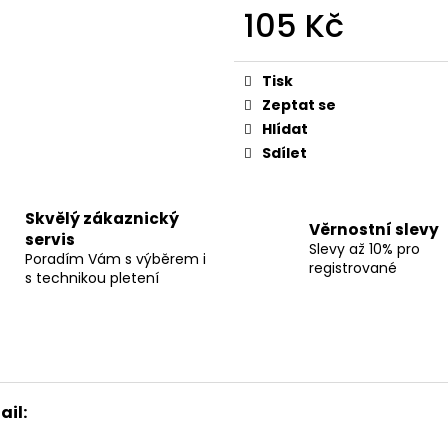
105 Kč
Měrná
cena:
Tisk
Zeptat se
Hlídat
Sdílet
Skvělý zákaznický
Věrnostní slevy
servis
Slevy až 10% pro
Poradím Vám s výběrem i
registrované
s technikou pletení
il: