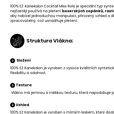
100% EZ
Kanekalon
Cocktail Miss Rola je speciální typ synt
nejčastěji používá na pletení
boxerských copánků, rast
aby nabízel jednoduchou manipulaci, přirozený vzhled a dlo
zpracovatelný, což usnadňuje pletení.
Struktura Vlákna:
Složení
100% EZ Kanekalon je vyroben z vysoce kvalitních syntetic
flexibilitu a odolnost.
Textura
Vlákno má jemnou a měkkou texturu, která napodobuje přir
Vzhled
100% EZ Kanekalon je vyroben s mírným leskem, který dodá