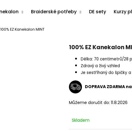
anekalon
Braiderské potřeby
DE sety
Kurzy p
100% EZ Kanekalon MINT
Co potřebujete najít?
100% EZ Kanekalon M
HLEDAT
Délka: 70 centimetrů/28 
Zdravý a živý vzhled
Je sestříhaný do špičky 
Doporučujeme
DOPRAVA ZDARMA na 
Můžeme doručit do:
11.8.2026
Skladem