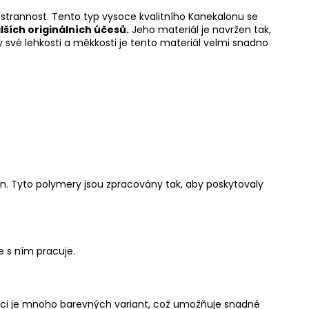
všestrannost. Tento typ vysoce kvalitního Kanekalonu se
lších originálních účesů
.
Jeho materiál je navržen tak,
y své lehkosti a měkkosti je tento materiál velmi snadno
en. Tyto polymery jsou zpracovány tak, aby poskytovaly
e s ním pracuje.
zici je mnoho barevných variant, což umožňuje snadné