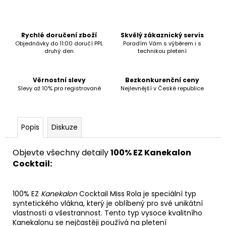
č
u
j
e
Rychlé doručení zboží
Skvělý zákaznický servis
m
Objednávky do 11:00 doručí PPL
Poradím Vám s výběrem i s
druhý den
technikou pletení
e
Věrnostní slevy
Bezkonkurenční ceny
Slevy až 10% pro registrované
Nejlevnější v České republice
Popis
Diskuze
Objevte všechny detaily
1
00% EZ Kanekalon
Cocktail:
100% EZ
Kanekalon
Cocktail Miss Rola je speciální typ
syntetického vlákna, který je oblíbený pro své unikátní
vlastnosti a všestrannost. Tento typ vysoce kvalitního
Kanekalonu se
nejčastěji používá na pletení