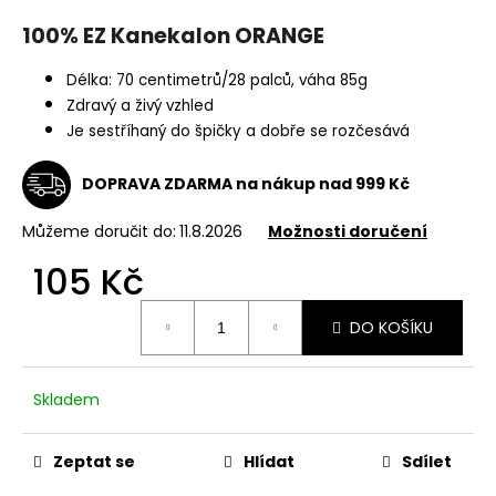
a
100% EZ Kanekalon ORANGE
j
í
Délka: 70 centimetrů/28 palců, váha 85g
Zdravý a živý vzhled
t
Je sestříhaný do špičky a dobře se rozčesává
?
DOPRAVA ZDARMA na nákup nad 999 Kč
Můžeme doručit do:
11.8.2026
Možnosti doručení
HLEDAT
105 Kč
Měrná
DO KOŠÍKU
cena:
D
o
p
Skladem
o
r
Zeptat se
Hlídat
Sdílet
u