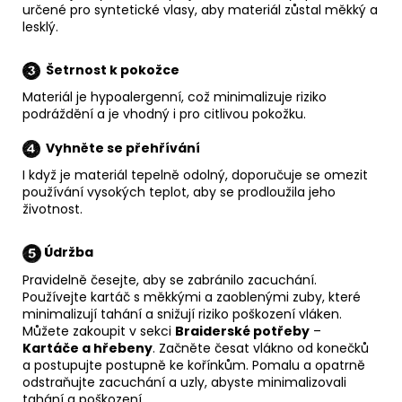
určené pro syntetické vlasy, aby materiál zůstal měkký a
lesklý.
Šetrnost k pokožce
Materiál je hypoalergenní, což minimalizuje riziko
podráždění a je vhodný i pro citlivou pokožku.
Vyhněte se přehřívání
I když je materiál tepelně odolný, doporučuje se omezit
používání vysokých teplot, aby se prodloužila jeho
životnost.
Údržba
Pravidelně česejte, aby se zabránilo zacuchání.
Používejte kartáč s měkkými a zaoblenými zuby, které
minimalizují tahání a snižují riziko poškození vláken.
Můžete zakoupit v sekci
Braiderské potřeby
–
Kartáče a hřebeny
. Začněte česat vlákno od konečků
a postupujte postupně ke kořínkům. Pomalu a opatrně
odstraňujte zacuchání a uzly, abyste minimalizovali
tahání a poškození.