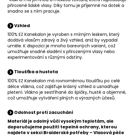
přirozené lidské vlasy. Díky tomu je příjemné na dotek a
snadno se s ním pracuje.
Vzhled
100% EZ Kanekalon je vyroben s mírným leskem, který
dodává vlasům zdravý a živý vzhled, aniž by vypadal
uměle. K dispozici je mnoho barevných variant, což
umožňuje snadné sladění s přirozenými vlasy nebo
experimentování s různými odstíny.
Tloušťka a hustota
100% EZ Kanekalon má rovnoměrnou tloušťku po celé
délce vlákna, což zajišťuje krásný vzhled a usnadňuje
pletení. Vlákno je sestříhané do špičky, husté a objemné,
což umožňuje vytváření plných a výrazných účesů.
Odolnost proti zacuchání
Materiál je odolný vůči vysokým teplotám, ale
doporučujeme použití tepelné ochrany, kterou
najdete v sekci
Braiderské potřeby
–
Vlasová péče