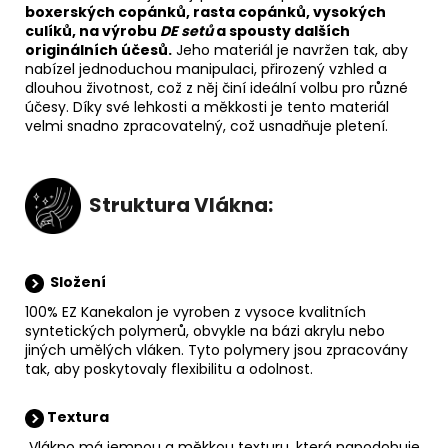
boxerských copánků, rasta copánků, vysokých
culíků, na výrobu
DE setů
a spousty dalších
originálních účesů
.
Jeho materiál je navržen tak, aby
nabízel jednoduchou manipulaci, přirozený vzhled a
dlouhou životnost, což z něj činí ideální volbu pro různé
účesy. Díky své lehkosti a měkkosti je tento materiál
velmi snadno zpracovatelný, což usnadňuje pletení.
Struktura Vlákna:
Složení
100% EZ Kanekalon je vyroben z vysoce kvalitních
syntetických polymerů, obvykle na bázi akrylu nebo
jiných umělých vláken. Tyto polymery jsou zpracovány
tak, aby poskytovaly flexibilitu a odolnost.
Textura
Vlákno má jemnou a měkkou texturu, která napodobuje