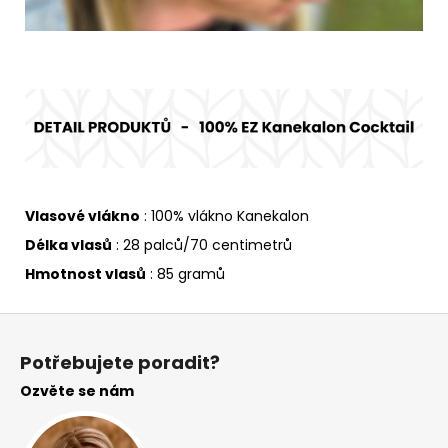
Vlasové vlákno
: 100% vlákno Kanekalon
Délka vlasů
: 28 palců/70 centimetrů
Hmotnost vlasů
: 85 gramů
Z
á
Potřebujete poradit?
p
Ozvěte se nám
a
t