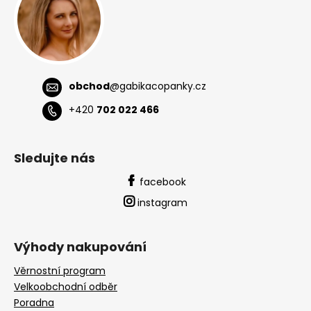
í
obchod
@
gabikacopanky.cz
+420
702 022 466
Sledujte nás
facebook
instagram
Výhody nakupování
Věrnostní program
Velkoobchodní odběr
Poradna