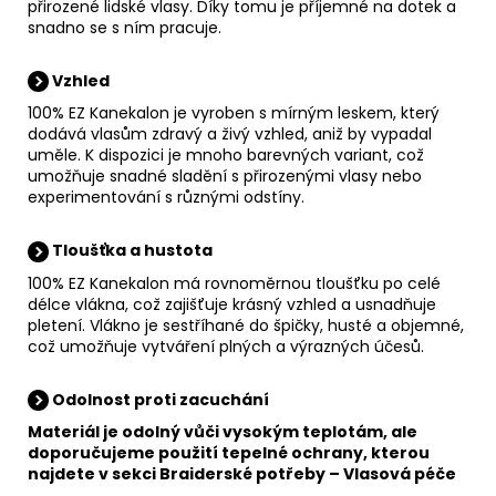
přirozené lidské vlasy. Díky tomu je příjemné na dotek a
snadno se s ním pracuje.
Vzhled
100% EZ Kanekalon je vyroben s mírným leskem, který
dodává vlasům zdravý a živý vzhled, aniž by vypadal
uměle. K dispozici je mnoho barevných variant, což
umožňuje snadné sladění s přirozenými vlasy nebo
experimentování s různými odstíny.
Tloušťka a hustota
100% EZ Kanekalon má rovnoměrnou tloušťku po celé
délce vlákna, což zajišťuje krásný vzhled a usnadňuje
pletení. Vlákno je sestříhané do špičky, husté a objemné,
což umožňuje vytváření plných a výrazných účesů.
Odolnost proti zacuchání
Materiál je odolný vůči vysokým teplotám, ale
doporučujeme použití tepelné ochrany, kterou
najdete v sekci
Braiderské potřeby
–
Vlasová péče