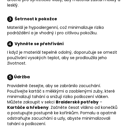
lesklý.
Šetrnost k pokožce
Materiál je hypoalergenní, což minimalizuje riziko
podráždění a je vhodný i pro citlivou pokožku.
Vyhněte se přehřívání
I když je materiál tepelně odolný, doporučuje se omezit
používání vysokých teplot, aby se prodloužila jeho
životnost.
Údržba
Pravidelně česejte, aby se zabránilo zacuchání.
Používejte kartáč s měkkými a zaoblenými zuby, které
minimalizují tahání a snižují riziko poškození vláken.
Můžete zakoupit v sekci
Braiderské potřeby
–
Kartáče a hřebeny
. Začněte česat vlákno od konečků
a postupujte postupně ke kořínkům. Pomalu a opatrně
odstraňujte zacuchání a uzly, abyste minimalizovali
tahání a poškození.