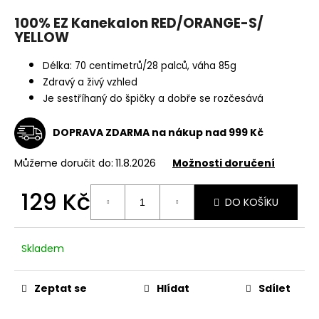
a
100% EZ Kanekalon RED/ORANGE-S/
j
YELLOW
í
Délka: 70 centimetrů/28 palců, váha 85g
t
Zdravý a živý vzhled
?
Je sestříhaný do špičky a dobře se rozčesává
DOPRAVA ZDARMA na nákup nad 999 Kč
Můžeme doručit do:
11.8.2026
Možnosti doručení
HLEDAT
129 Kč
DO KOŠÍKU
Měrná
D
cena:
o
Skladem
p
o
r
Zeptat se
Hlídat
Sdílet
u