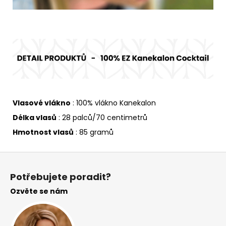
Vlasové vlákno
: 100% vlákno Kanekalon
Délka vlasů
: 28 palců/70 centimetrů
Hmotnost vlasů
: 85 gramů
Z
á
Potřebujete poradit?
p
Ozvěte se nám
a
t
í