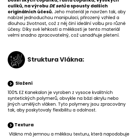
boxerských copánků, rasta copánků, vysokých
culíků, na výrobu
DE setů
a spousty dalších
originálních účesů
.
Jeho materiál je navržen tak, aby
nabízel jednoduchou manipulaci, přirozený vzhled a
dlouhou životnost, což z něj činí ideální volbu pro různé
účesy. Díky své lehkosti a měkkosti je tento materiál
velmi snadno zpracovatelný, což usnadňuje pletení.
Struktura Vlákna:
Složení
100% EZ Kanekalon je vyroben z vysoce kvalitních
syntetických polymerů, obvykle na bázi akrylu nebo
jiných umělých vláken. Tyto polymery jsou zpracovány
tak, aby poskytovaly flexibilitu a odolnost.
Textura
Vlákno má jemnou a měkkou texturu, která napodobuje