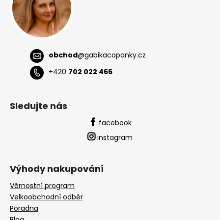
obchod
@
gabikacopanky.cz
+420
702 022 466
Sledujte nás
facebook
instagram
Výhody nakupování
Věrnostní program
Velkoobchodní odběr
Poradna
Blog