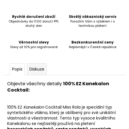
č
u
j
Rychlé doručení zboží
Skvělý zákaznický servis
e
Objednávky do 11:00 doručí PPL
Poradím Vám s výběrem i s
m
druhý den
technikou pletení
e
Věrnostní slevy
Bezkonkurenční ceny
Slevy až 10% pro registrované
Nejlevnější v České republice
Popis
Diskuze
Objevte všechny detaily
1
00% EZ Kanekalon
Cocktail:
100% EZ
Kanekalon
Cocktail Miss Rola je speciální typ
syntetického vlákna, který je oblíbený pro své unikátní
vlastnosti a všestrannost. Tento typ vysoce kvalitního
Kanekalonu se
nejčastěji používá na pletení