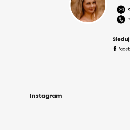
a
t
í
Sleduj
face
Instagram