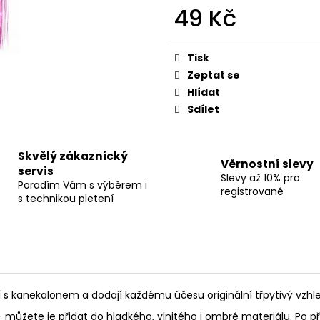
49 Kč
Měrná
cena:
Tisk
Zeptat se
Hlídat
Sdílet
Skvělý zákaznický
Věrnostní slevy
servis
Slevy až 10% pro
Poradím Vám s výběrem i
registrované
s technikou pletení
í s kanekalonem a dodají každému účesu originální třpytivý vzhle
– můžete je přidat do hladkého, vlnitého i ombré materiálu. Po p