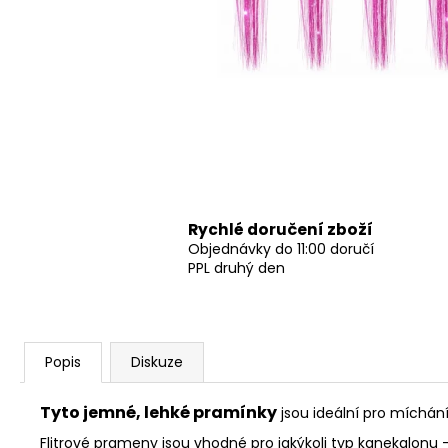
Rychlé doručení zboží
Objednávky do 11:00 doručí
PPL druhý den
Popis
Diskuze
Tyto jemné, lehké pramínky
jsou ideální pro míchán
Flitrové prameny jsou vhodné pro jakýkoli typ kanekalonu 