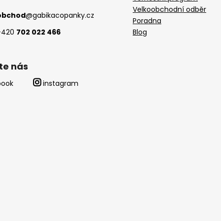
Velkoobchodní odběr
obchod
@
gabikacopanky.cz
Poradna
+420
702 022 466
Blog
te nás
book
instagram