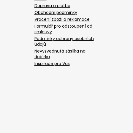
Doprava a platba
Obchodní podmínky
Vrácení zboží a reklamace
Formulář pro odstoupení od
smlouvy
Podmínky ochrany osobních
údajů
Nevyzvednutá zásílka na
dobírku
Inspirace pro Vás