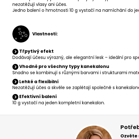
nezatěžují vlasy ani účes.
Jedno balení o hmotnosti 10 g vystačí na namíchání do j
V
lastnosti:
Třpytivý efekt
Dodávají účesu výrazný, ale elegantní lesk – ideální pro spec
Vhodné pro všechny typy kanekalonu
Snadno se kombinují s různými barvami i strukturami mate
Lehké a flexibilní
Nezatěžují účes a skvěle se zaplétají společně s kanekalo
Efektivní balení
10 g vystačí na jeden kompletní kanekalon.
Z
á
Potřeb
p
Ozvěte