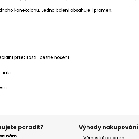
ednoho kanekalonu. Jedno balení obsahuje 1 pramen.
iální příležitosti i běžné nošení.
riálu.
nem.
ujete poradit?
Výhody nakupování
 se nám
Věrnostní program