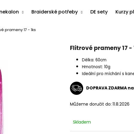
anekalon
Braiderské potřeby
DE sety
Kurzy p
ové prameny 17 - 1ks
Co potřebujete najít?
Flitrové prameny 17 - 
HLEDAT
Délka: 60cm
Hmotnost: 10g
Ideální pro míchání s ka
Doporučujeme
DOPRAVA ZDARMA na 
Můžeme doručit do:
11.8.2026
Skladem