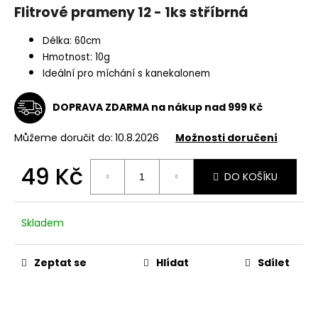
Flitrové prameny 12 - 1ks stříbrná
a
j
Délka: 60cm
í
Hmotnost: 10g
t
Ideální pro míchání s kanekalonem
?
DOPRAVA ZDARMA na nákup nad 999 Kč
Můžeme doručit do:
10.8.2026
Možnosti doručení
HLEDAT
49 Kč
DO KOŠÍKU
Měrná
cena:
Skladem
D
o
p
Zeptat se
Hlídat
Sdílet
o
r
u