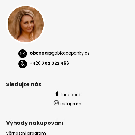
a
t
í
obchod
@
gabikacopanky.cz
+420
702 022 466
Sledujte nás
facebook
instagram
Výhody nakupování
Věrnostní program