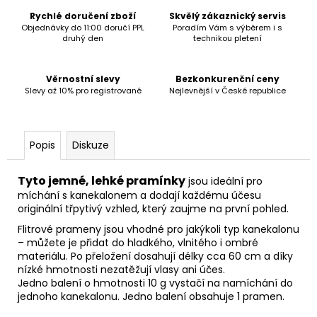
č
u
Rychlé doručení zboží
Skvělý zákaznický servis
Objednávky do 11:00 doručí PPL
Poradím Vám s výběrem i s
j
druhý den
technikou pletení
e
m
e
Věrnostní slevy
Bezkonkurenční ceny
Slevy až 10% pro registrované
Nejlevnější v České republice
Popis
Diskuze
Tyto jemné, lehké pramínky
jsou ideální pro
míchání s kanekalonem a dodají každému účesu
originální třpytivý vzhled, který zaujme na první pohled.
Flitrové prameny jsou vhodné pro jakýkoli typ kanekalonu
– můžete je přidat do hladkého, vlnitého i ombré
materiálu. Po přeložení dosahují délky cca 60 cm a díky
nízké hmotnosti nezatěžují vlasy ani účes.
Jedno balení o hmotnosti 10 g vystačí na namíchání do
jednoho kanekalonu. Jedno balení obsahuje 1 pramen.