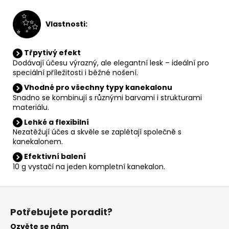
V
lastnosti:
Třpytivý efekt
Dodávají účesu výrazný, ale elegantní lesk – ideální pro
speciální příležitosti i běžné nošení.
Vhodné pro všechny typy kanekalonu
Snadno se kombinují s různými barvami i strukturami
materiálu.
Lehké a flexibilní
Nezatěžují účes a skvěle se zaplétají společně s
kanekalonem.
Efektivní balení
10 g vystačí na jeden kompletní kanekalon.
Z
á
Potřebujete poradit?
p
Ozvěte se nám