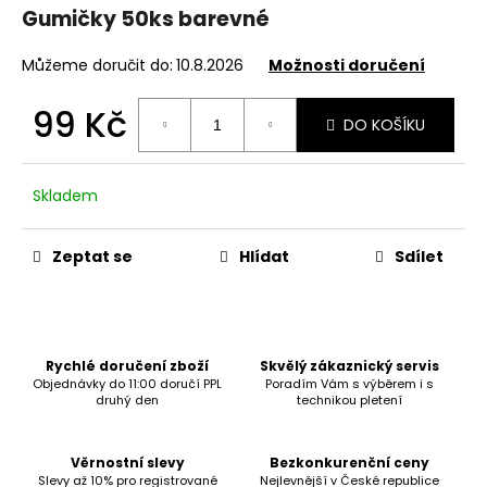
Gumičky 50ks barevné
a
j
Můžeme doručit do:
10.8.2026
Možnosti doručení
í
t
99 Kč
DO KOŠÍKU
?
Měrná
cena:
Skladem
HLEDAT
Zeptat se
Hlídat
Sdílet
D
o
Rychlé doručení zboží
Skvělý zákaznický servis
Objednávky do 11:00 doručí PPL
Poradím Vám s výběrem i s
p
druhý den
technikou pletení
o
r
u
Věrnostní slevy
Bezkonkurenční ceny
Slevy až 10% pro registrované
Nejlevnější v České republice