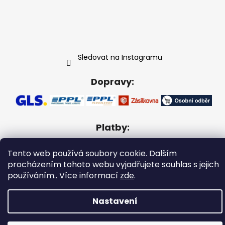
Sledovat na Instagramu
Dopravy:
Platby:
Tento web používá soubory cookie. Dalším
procházením tohoto webu vyjadřujete souhlas s jejich
používáním.. Více informací
zde
.
Vytvořil Shoptet
Copyright 2026
Gabikacopánky
. Všechna práva
Nastavení
vyhrazena.