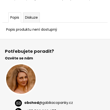
č
u
j
e
Popis
Diskuze
m
e
Popis produktu není dostupný
Z
á
Potřebujete poradit?
p
Ozvěte se nám
a
t
í
obchod
@
gabikacopanky.cz