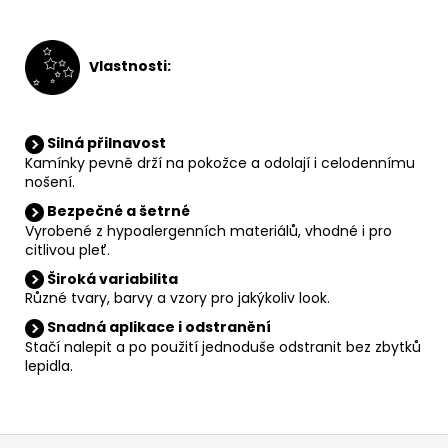
V
lastnosti:
Silná přilnavost
Kamínky pevně drží na pokožce a odolají i celodennímu
nošení.
Bezpečné a šetrné
Vyrobené z hypoalergenních materiálů, vhodné i pro
citlivou pleť.
Široká variabilita
Různé tvary, barvy a vzory pro jakýkoliv look.
Snadná aplikace i odstranění
Stačí nalepit a po použití jednoduše odstranit bez zbytků
lepidla.
Z