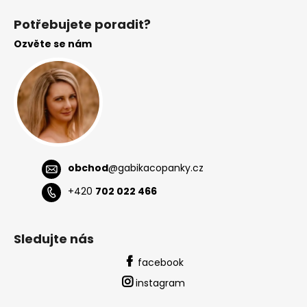
á
Potřebujete poradit?
p
Ozvěte se nám
a
t
í
obchod
@
gabikacopanky.cz
+420
702 022 466
Sledujte nás
facebook
instagram