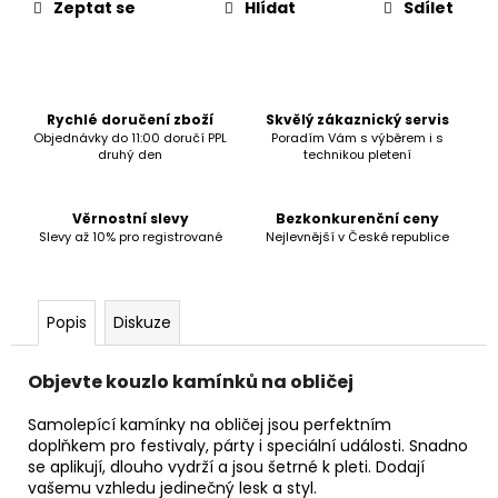
č
Zeptat se
Hlídat
Sdílet
u
j
e
m
e
Rychlé doručení zboží
Skvělý zákaznický servis
Objednávky do 11:00 doručí PPL
Poradím Vám s výběrem i s
druhý den
technikou pletení
Věrnostní slevy
Bezkonkurenční ceny
Slevy až 10% pro registrované
Nejlevnější v České republice
Popis
Diskuze
Objevte kouzlo kamínků na obličej
Samolepící kamínky na obličej jsou perfektním
doplňkem pro festivaly, párty i speciální události. Snadno
se aplikují, dlouho vydrží a jsou šetrné k pleti. Dodají
vašemu vzhledu jedinečný lesk a styl.