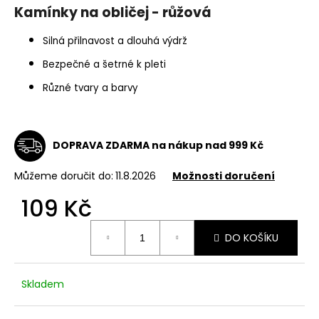
Kamínky na obličej - růžová
a
j
Silná přilnavost a dlouhá výdrž
í
Bezpečné a šetrné k pleti
t
?
Různé tvary a barvy
DOPRAVA ZDARMA na nákup nad 999 Kč
HLEDAT
Můžeme doručit do:
11.8.2026
Možnosti doručení
109 Kč
D
Měrná
DO KOŠÍKU
cena:
o
p
o
Skladem
r
u