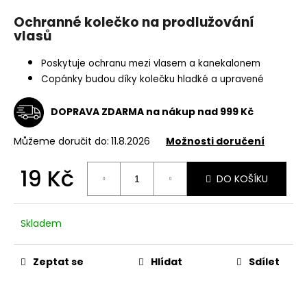
a
Ochranné kolečko na prodlužování
j
vlasů
í
Poskytuje ochranu mezi vlasem a kanekalonem
t
Copánky budou díky kolečku hladké a upravené
?
DOPRAVA ZDARMA na nákup nad 999 Kč
Můžeme doručit do:
11.8.2026
Možnosti doručení
HLEDAT
19 Kč
DO KOŠÍKU
Měrná
cena:
D
Skladem
o
p
o
Zeptat se
Hlídat
Sdílet
r
u