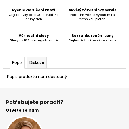
č
u
Rychlé doručení zboží
Skvělý zákaznický servis
j
Objednávky do 11:00 doručí PPL
Poradím Vám s výběrem i s
e
druhý den
technikou pletení
m
e
Věrnostní slevy
Bezkonkurenční ceny
Slevy až 10% pro registrované
Nejlevnější v České republice
Popis
Diskuze
Popis produktu není dostupný
Z
á
Potřebujete poradit?
p
Ozvěte se nám
a
t
í