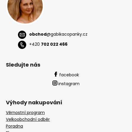
obchod
@
gabikacopanky.cz
+420
702 022 466
Sledujte nás
facebook
instagram
Výhody nakupování
Věrnostní program
Velkoobchodní odběr
Poradna