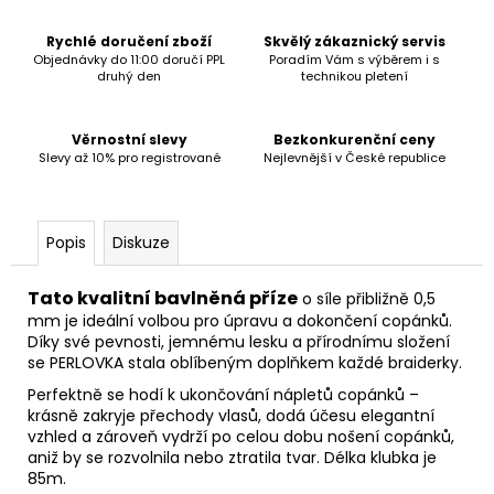
č
u
Rychlé doručení zboží
Skvělý zákaznický servis
j
Objednávky do 11:00 doručí PPL
Poradím Vám s výběrem i s
e
druhý den
technikou pletení
m
e
Věrnostní slevy
Bezkonkurenční ceny
Slevy až 10% pro registrované
Nejlevnější v České republice
Popis
Diskuze
Tato kvalitní bavlněná příze
o síle přibližně 0,5
mm je ideální volbou pro úpravu a dokončení copánků.
Díky své pevnosti, jemnému lesku a přírodnímu složení
se PERLOVKA stala oblíbeným doplňkem každé braiderky.
Perfektně se hodí k ukončování nápletů copánků –
krásně zakryje přechody vlasů, dodá účesu elegantní
vzhled a zároveň vydrží po celou dobu nošení copánků,
aniž by se rozvolnila nebo ztratila tvar. Délka klubka je
85m.