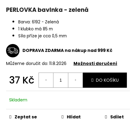
a
PERLOVKA bavlnka - zelená
j
í
Barva:
6192 - Zelená
1 klubko má 85 m
t
Síla příze je cca 0,5 mm
?
DOPRAVA ZDARMA na nákup nad 999 Kč
Můžeme doručit do:
11.8.2026
Možnosti doručení
HLEDAT
37 Kč
DO KOŠÍKU
Měrná
cena:
D
Skladem
o
p
o
Zeptat se
Hlídat
Sdílet
r
u