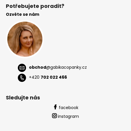
á
Potřebujete poradit?
p
Ozvěte se nám
a
t
í
obchod
@
gabikacopanky.cz
+420
702 022 466
Sledujte nás
facebook
instagram