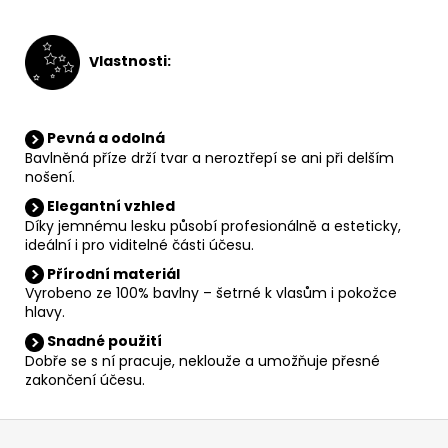
V
lastnosti:
Pevná a odolná
Bavlněná příze drží tvar a neroztřepí se ani při delším
nošení.
Elegantní vzhled
Díky jemnému lesku působí profesionálně a esteticky,
ideální i pro viditelné části účesu.
Přírodní materiál
Vyrobeno ze 100% bavlny – šetrné k vlasům i pokožce
hlavy.
Snadné použití
Dobře se s ní pracuje, neklouže a umožňuje přesné
zakončení účesu.
Z