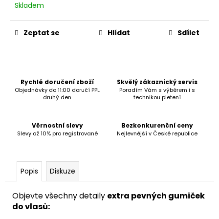
č
Skladem
u
j
e
Zeptat se
Hlídat
Sdílet
m
e
Rychlé doručení zboží
Skvělý zákaznický servis
Objednávky do 11:00 doručí PPL
Poradím Vám s výběrem i s
druhý den
technikou pletení
Věrnostní slevy
Bezkonkurenční ceny
Slevy až 10% pro registrované
Nejlevnější v České republice
Popis
Diskuze
Objevte všechny detaily
extra pevných gumiček
do vlasů: