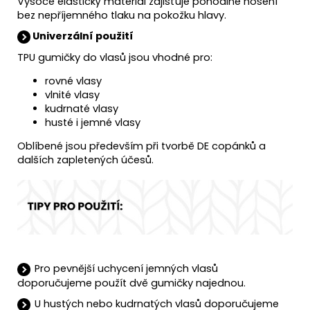
Vysoce elastický materiál zajišťuje pohodlné nošení
bez nepříjemného tlaku na pokožku hlavy.
Univerzální použití
TPU gumičky do vlasů jsou vhodné pro:
rovné vlasy
vlnité vlasy
kudrnaté vlasy
husté i jemné vlasy
Oblíbené jsou především při tvorbě DE copánků a
dalších zapletených účesů.
Pro pevnější uchycení jemných vlasů
doporučujeme použít dvě gumičky najednou.
U hustých nebo kudrnatých vlasů doporučujeme