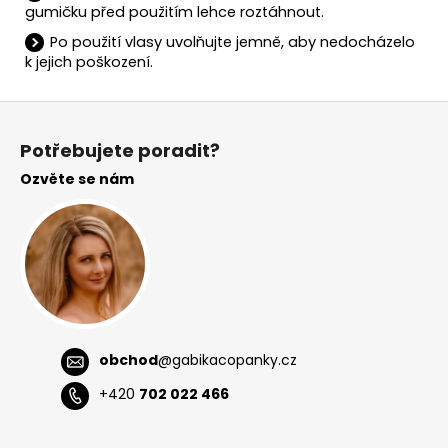
gumičku před použitím lehce roztáhnout.
Po použití vlasy uvolňujte jemně, aby nedocházelo
k jejich poškození.
Z
á
Potřebujete poradit?
p
Ozvěte se nám
a
t
í
obchod
@
gabikacopanky.cz
+420
702 022 466