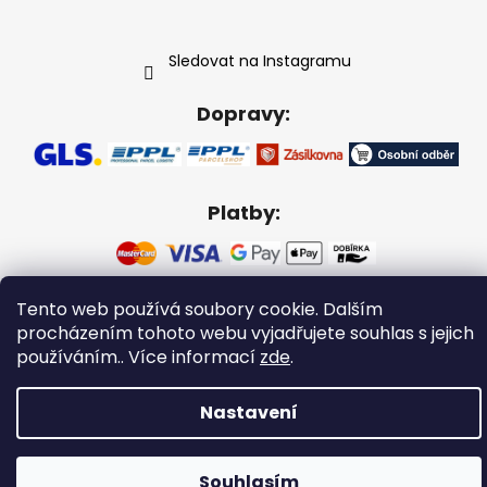
Sledovat na Instagramu
Dopravy:
Platby:
Tento web používá soubory cookie. Dalším
Vytvořil Shoptet
procházením tohoto webu vyjadřujete souhlas s jejich
Copyright 2026
Gabikacopánky
. Všechna práva
používáním.. Více informací
zde
.
vyhrazena.
Nastavení
Souhlasím