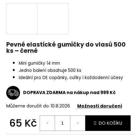
a
j
í
t
?
Pevné elastické gumičky do vlasů 500
ks – černé
Mini gumičky 14 mm
Jedno balení obsahuje 500 ks
HLEDAT
Ideální pro DE copánky, culíky i každodenní účesy
DOPRAVA ZDARMA na nákup nad 999 Kč
D
o
Můžeme doručit do:
10.8.2026
Možnosti doručení
p
o
65 Kč
DO KOŠÍKU
r
Měrná
u
cena: