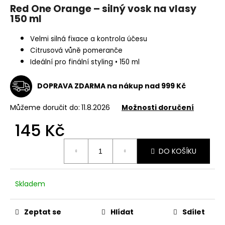
Red One Orange – silný vosk na vlasy
a
150 ml
j
í
Velmi silná fixace a kontrola účesu
t
Citrusová vůně pomeranče
?
Ideální pro finální styling • 150 ml
DOPRAVA ZDARMA na nákup nad 999 Kč
Můžeme doručit do:
11.8.2026
Možnosti doručení
HLEDAT
145 Kč
Měrná
DO KOŠÍKU
cena:
D
o
p
Skladem
o
r
Zeptat se
Hlídat
Sdílet
u