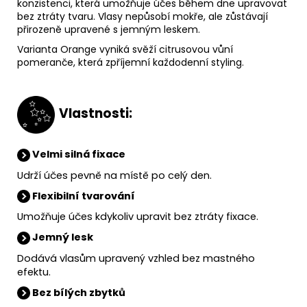
konzistenci, která umožňuje účes během dne upravovat
bez ztráty tvaru. Vlasy nepůsobí mokře, ale zůstávají
přirozeně upravené s jemným leskem.
Varianta Orange vyniká svěží citrusovou vůní
pomeranče, která zpříjemní každodenní styling.
V
lastnosti:
Velmi silná fixace
Udrží účes pevně na místě po celý den.
Flexibilní tvarování
Umožňuje účes kdykoliv upravit bez ztráty fixace.
Jemný lesk
Dodává vlasům upravený vzhled bez mastného
efektu.
Bez bílých zbytků