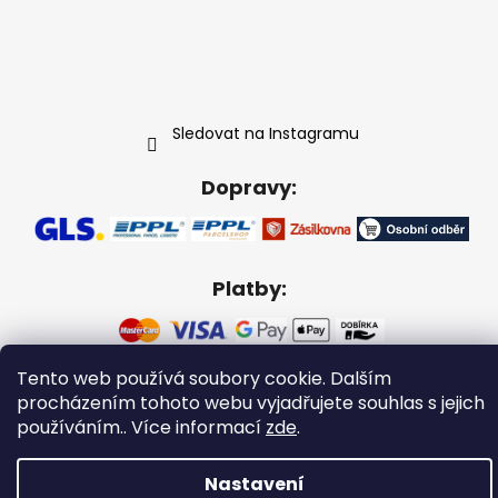
Sledovat na Instagramu
Dopravy:
Platby:
Tento web používá soubory cookie. Dalším
Vytvořil Shoptet
procházením tohoto webu vyjadřujete souhlas s jejich
používáním.. Více informací
zde
.
Copyright 2026
Gabikacopánky
. Všechna práva
vyhrazena.
Nastavení