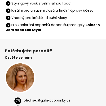
Stylingový vosk s velmi silnou fixací
Ideální pro uhlazení vlasů a finální úpravy účesu
Vhodný pro krátké i dlouhé vlasy
Pro zaplétání copánků doporučujeme gely
Shine ’n
Jam nebo Eco Style
Z
á
Potřebujete poradit?
p
Ozvěte se nám
a
t
í
obchod
@
gabikacopanky.cz