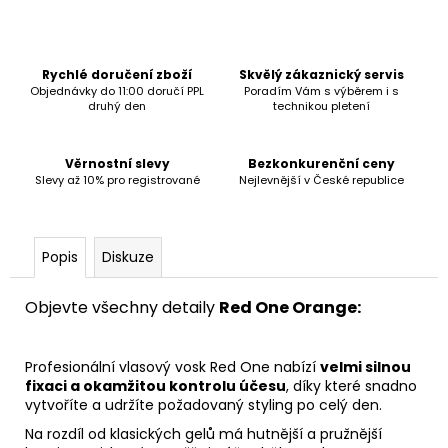
č
u
j
e
Rychlé doručení zboží
Skvělý zákaznický servis
m
Objednávky do 11:00 doručí PPL
Poradím Vám s výběrem i s
druhý den
technikou pletení
e
Věrnostní slevy
Bezkonkurenční ceny
Slevy až 10% pro registrované
Nejlevnější v České republice
Popis
Diskuze
Objevte všechny detaily
Red One Orange
:
Profesionální vlasový vosk Red One nabízí
velmi silnou
fixaci a okamžitou kontrolu účesu
, díky které snadno
vytvoříte a udržíte požadovaný styling po celý den.
Na rozdíl od klasických gelů má hutnější a pružnější