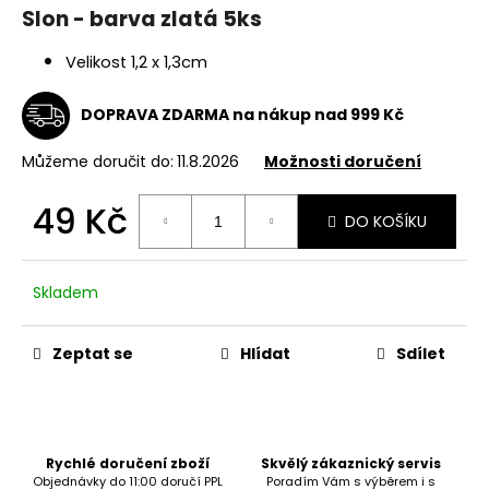
Slon - barva zlatá 5ks
a
j
Velikost 1,2 x 1,3cm
í
t
DOPRAVA ZDARMA na nákup nad 999 Kč
?
Můžeme doručit do:
11.8.2026
Možnosti doručení
49 Kč
DO KOŠÍKU
Měrná
HLEDAT
cena:
Skladem
D
Zeptat se
Hlídat
Sdílet
o
p
o
r
u
Rychlé doručení zboží
Skvělý zákaznický servis
Objednávky do 11:00 doručí PPL
Poradím Vám s výběrem i s