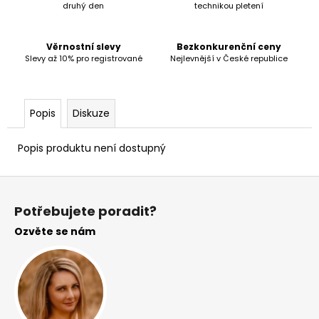
č
druhý den
technikou pletení
u
j
e
Věrnostní slevy
Bezkonkurenční ceny
Slevy až 10% pro registrované
Nejlevnější v České republice
m
e
Popis
Diskuze
Popis produktu není dostupný
Z
á
Potřebujete poradit?
p
Ozvěte se nám
a
t
í