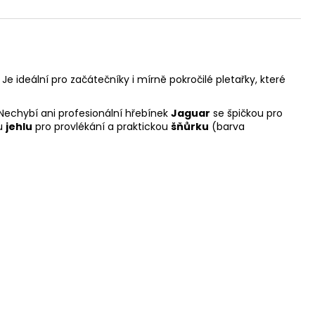
 ideální pro začátečníky i mírně pokročilé pletařky, které
Nechybí ani profesionální hřebínek
Jaguar
se špičkou pro
ou
jehlu
pro provlékání a praktickou
šňůrku
(barva