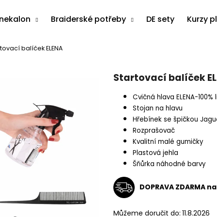
anekalon
Braiderské potřeby
DE sety
Kurzy p
tovací balíček ELENA
Co potřebujete najít?
Startovací balíček E
HLEDAT
Cvičná hlava ELENA-100% l
Stojan na hlavu
Hřebínek se špičkou Jagu
Rozprašovač
Doporučujeme
Kvalitní malé gumičky
Plastová jehla
Šňůrka náhodné barvy
DOPRAVA ZDARMA na 
Můžeme doručit do:
11.8.2026