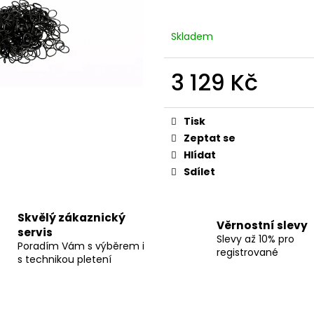
Skladem
3 129 Kč
Měrná
cena:
Tisk
Zeptat se
Hlídat
Sdílet
Skvělý zákaznický
Věrnostní slevy
servis
Slevy až 10% pro
Poradím Vám s výběrem i
registrované
s technikou pletení