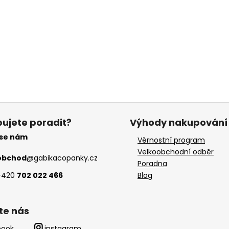
ujete poradit?
Výhody nakupování
 se nám
Věrnostní program
Velkoobchodní odběr
obchod
@
gabikacopanky.cz
Poradna
+420
702 022 466
Blog
te nás
book
instagram