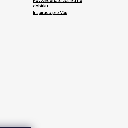
Nevyzvednutá zásílka na
dobírku
Inspirace pro Vás