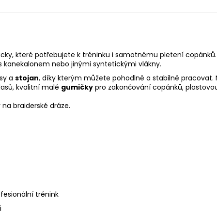
y, které potřebujete k tréninku i samotnému pletení copánků. Je
ci s kanekalonem nebo jinými syntetickými vlákny.
asy a
stojan
, díky kterým můžete pohodlně a stabilně pracovat. 
lasů, kvalitní malé
gumičky
pro zakončování copánků, plastov
 na braiderské dráze.
fesionální trénink
i