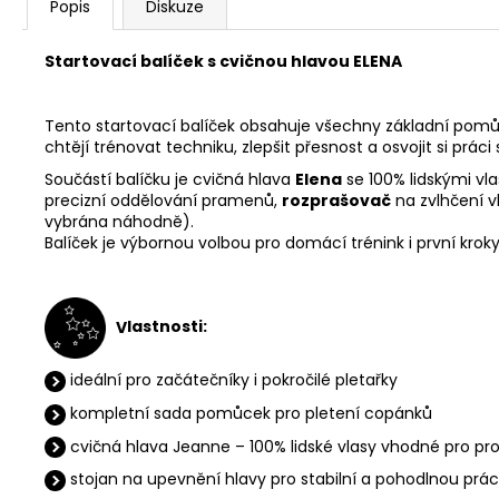
Popis
Diskuze
Startovací balíček s cvičnou hlavou ELENA
Tento startovací balíček obsahuje všechny základní pomůck
chtějí trénovat techniku, zlepšit přesnost a osvojit si prá
Součástí balíčku je cvičná hlava
Elena
se 100% lidskými vl
precizní oddělování pramenů,
rozprašovač
na zvlhčení v
vybrána náhodně).
Balíček je výbornou volbou pro domácí trénink i první kroky
V
lastnosti:
ideální pro začátečníky i pokročilé pletařky
kompletní sada pomůcek pro pletení copánků
cvičná hlava Jeanne – 100% lidské vlasy vhodné pro pro
stojan na upevnění hlavy pro stabilní a pohodlnou prác