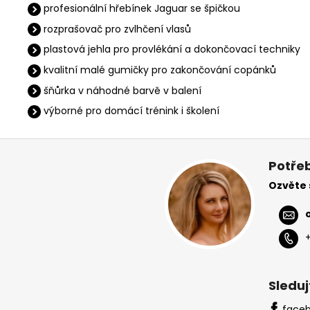
profesionální hřebínek Jaguar se špičkou
rozprašovač pro zvlhčení vlasů
plastová jehla pro provlékání a dokončovací techniky
kvalitní malé gumičky pro zakončování copánků
šňůrka v náhodné barvě v balení
výborné pro domácí trénink i školení
Z
á
Potřeb
p
Ozvěte
a
t
í
Sleduj
face