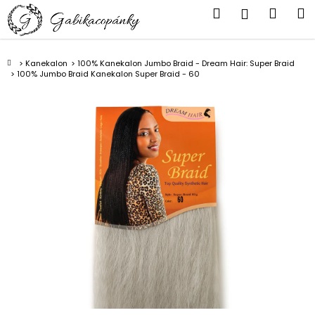
K
Přejít
Hledat
Náku
M
Přihlášen
na
o
obsah
Zpět
Zpět
košík
š
í
Domů
Kanekalon
100% Kanekalon Jumbo Braid - Dream Hair: Super Braid
C
100% Jumbo Braid Kanekalon Super Braid - 60
k
o
p
o
t
ř
e
b
u
j
e
t
e
n