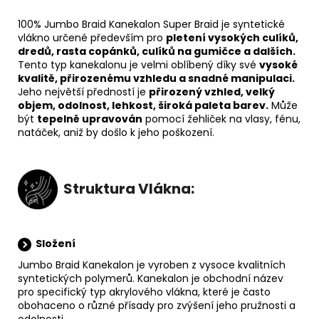
100% Jumbo Braid Kanekalon Super Braid je syntetické
vlákno určené především pro
pletení vysokých culíků,
dredů, rasta
copánků, culíků na gumičce a dalších.
Tento typ kanekalonu je velmi oblíbený díky své
vysoké
kvalitě,
přirozenému vzhledu a
snadné manipulaci.
Jeho největší předností je
přirozený vzhled, velký
objem, odolnost,
lehkost, široká paleta barev.
Může
být
tepelně upravován
pomocí žehliček na vlasy, fénu,
natáček, aniž by došlo k jeho poškození.
Struktura Vlákna:
Složení
Jumbo Braid Kanekalon je vyroben z vysoce kvalitních
syntetických polymerů. Kanekalon je obchodní název
pro
specifický typ akrylového vlákna, které je často
obohaceno o různé přísady pro zvýšení jeho pružnosti a
odolnosti.