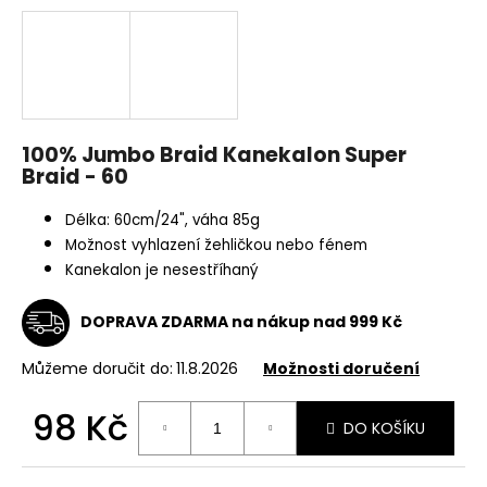
a
j
í
t
?
100% Jumbo Braid Kanekalon Super
Braid - 60
Délka: 60cm/24", váha 85g
Možnost vyhlazení žehličkou nebo fénem
HLEDAT
Kanekalon je nesestříhaný
DOPRAVA ZDARMA na nákup nad 999 Kč
D
o
Můžeme doručit do:
11.8.2026
Možnosti doručení
p
o
98 Kč
DO KOŠÍKU
r
Měrná
u
cena: