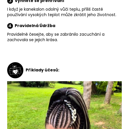
Vyhněte se přehřívání
I když je kanekalon odolný vůči teplu, příliš časté
používání vysokých teplot může zkrátit jeho
životnost.
Pravidelná Údržba
Pravidelně česejte, aby se zabránilo zacuchání a
zachovala se jejich krása.
Příklady účesů: