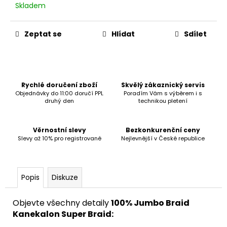
č
Skladem
u
j
e
Zeptat se
Hlídat
Sdílet
m
e
Rychlé doručení zboží
Skvělý zákaznický servis
Objednávky do 11:00 doručí PPL
Poradím Vám s výběrem i s
druhý den
technikou pletení
Věrnostní slevy
Bezkonkurenční ceny
Slevy až 10% pro registrované
Nejlevnější v České republice
Popis
Diskuze
Objevte všechny detaily
100% Jumbo Braid
Kanekalon Super Braid: