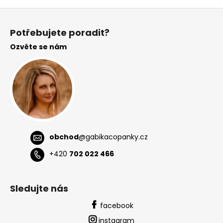
Z
á
Potřebujete poradit?
p
Ozvěte se nám
a
t
í
obchod
@
gabikacopanky.cz
+420
702 022 466
Sledujte nás
facebook
instagram