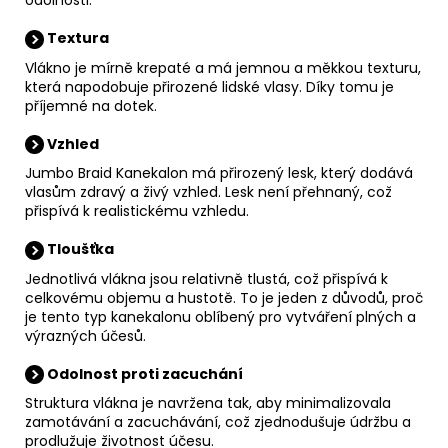
Textura
Vlákno je mírně krepaté a má jemnou a měkkou texturu,
která napodobuje přirozené lidské vlasy. Díky tomu je
příjemné na dotek.
Vzhled
Jumbo Braid Kanekalon má přirozený lesk, který dodává
vlasům zdravý a živý vzhled. Lesk není přehnaný, což
přispívá k realistickému vzhledu.
Tloušťka
Jednotlivá vlákna jsou relativně tlustá, což přispívá k
celkovému objemu a hustotě. To je jeden z důvodů, proč
je tento typ kanekalonu oblíbený pro vytváření plných a
výrazných účesů.
Odolnost proti zacuchání
Struktura vlákna je navržena tak, aby minimalizovala
zamotávání a zacuchávání, což
zjednodušuje údržbu a
prodlužuje životnost účesu.