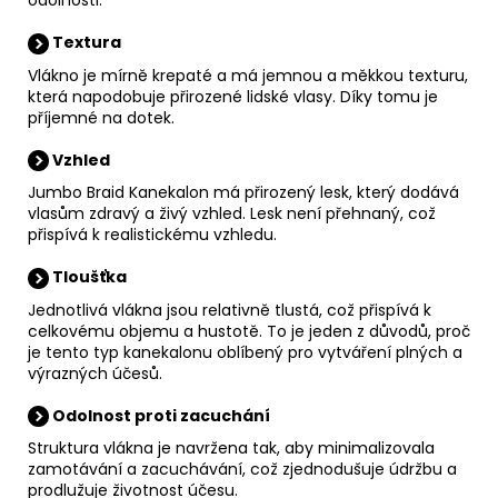
Textura
Vlákno je mírně krepaté a má jemnou a měkkou texturu,
která napodobuje přirozené lidské vlasy. Díky tomu je
příjemné na dotek.
Vzhled
Jumbo Braid Kanekalon má přirozený lesk, který dodává
vlasům zdravý a živý vzhled. Lesk není přehnaný, což
přispívá k realistickému vzhledu.
Tloušťka
Jednotlivá vlákna jsou relativně tlustá, což přispívá k
celkovému objemu a hustotě. To je jeden z důvodů, proč
je tento typ kanekalonu oblíbený pro vytváření plných a
výrazných účesů.
Odolnost proti zacuchání
Struktura vlákna je navržena tak, aby minimalizovala
zamotávání a zacuchávání, což
zjednodušuje údržbu a
prodlužuje životnost účesu.