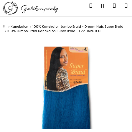
K
Přejít
Hledat
Náku
M
Přihlášen
na
o
obsah
Zpět
Zpět
košík
š
í
Domů
Kanekalon
100% Kanekalon Jumbo Braid - Dream Hair: Super Braid
C
100% Jumbo Braid Kanekalon Super Braid - F22 DARK BLUE
k
o
p
o
t
ř
e
b
u
j
e
t
e
n