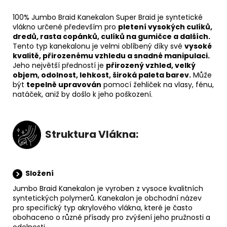
100% Jumbo Braid Kanekalon Super Braid je syntetické
vlákno určené především pro
pletení vysokých culíků,
dredů, rasta
copánků, culíků na gumičce a dalších.
Tento typ kanekalonu je velmi oblíbený díky své
vysoké
kvalitě,
přirozenému vzhledu a
snadné manipulaci.
Jeho největší předností je
přirozený vzhled, velký
objem, odolnost,
lehkost, široká paleta barev.
Může
být
tepelně upravován
pomocí žehliček na vlasy, fénu,
natáček, aniž by došlo k jeho poškození.
Struktura Vlákna:
Složení
Jumbo Braid Kanekalon je vyroben z vysoce kvalitních
syntetických polymerů. Kanekalon je obchodní název
pro
specifický typ akrylového vlákna, které je často
obohaceno o různé přísady pro zvýšení jeho pružnosti a
odolnosti.