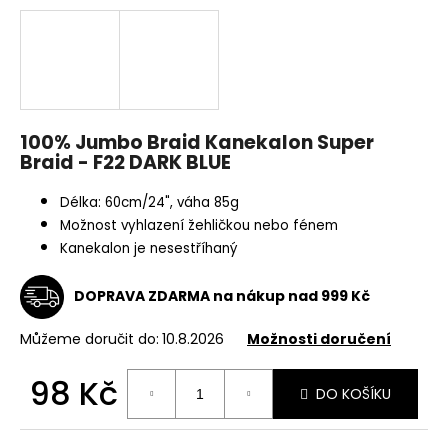
a
j
í
t
?
100% Jumbo Braid Kanekalon Super
Braid - F22 DARK BLUE
Délka: 60cm/24", váha 85g
Možnost vyhlazení žehličkou nebo fénem
HLEDAT
Kanekalon je nesestříhaný
DOPRAVA ZDARMA na nákup nad 999 Kč
D
o
Můžeme doručit do:
10.8.2026
Možnosti doručení
p
o
98 Kč
DO KOŠÍKU
r
Měrná
u
cena: