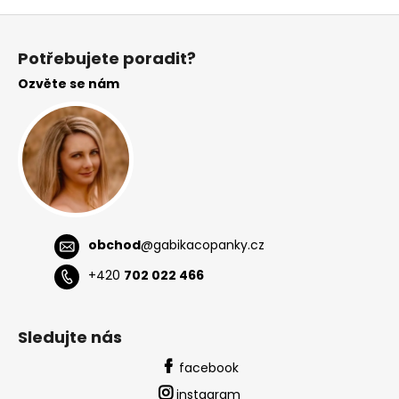
Z
á
Potřebujete poradit?
p
Ozvěte se nám
a
t
í
obchod
@
gabikacopanky.cz
+420
702 022 466
Sledujte nás
facebook
instagram