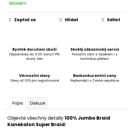
č
Skladem
u
j
e
Zeptat se
Hlídat
Sdílet
m
e
Rychlé doručení zboží
Skvělý zákaznický servis
Objednávky do 11:00 doručí PPL
Poradím Vám s výběrem i s
druhý den
technikou pletení
Věrnostní slevy
Bezkonkurenční ceny
Slevy až 10% pro registrované
Nejlevnější v České republice
Popis
Diskuze
Objevte všechny detaily
100% Jumbo Braid
Kanekalon Super Braid: