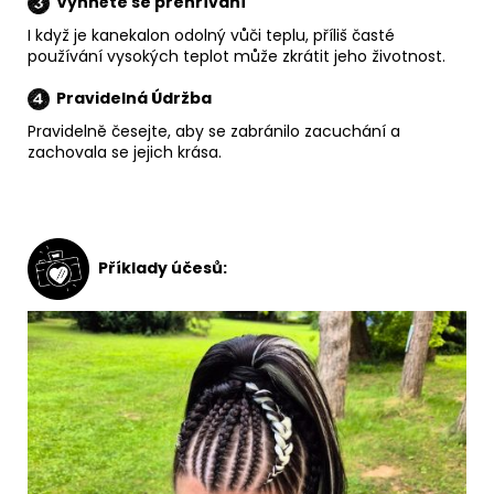
Vyhněte se přehřívání
I když je kanekalon odolný vůči teplu, příliš časté
používání vysokých teplot může zkrátit jeho
životnost.
Pravidelná Údržba
Pravidelně česejte, aby se zabránilo zacuchání a
zachovala se jejich krása.
Příklady účesů: