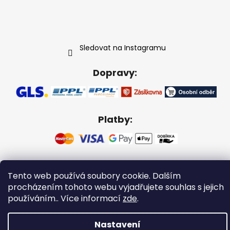
Sledovat na Instagramu
Dopravy:
Platby:
Vytvořil Shoptet
Tento web používá soubory cookie. Dalším
Copyright 2026
Gabikacopánky
. Všechna práva
procházením tohoto webu vyjadřujete souhlas s jejich
vyhrazena.
používáním.. Více informací
zde
.
Nastavení