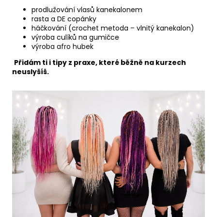
prodlužování vlasů kanekalonem
rasta a DE copánky
háčkování (crochet metoda – vlnitý kanekalon)
výroba culíků na gumičce
výroba afro hubek
Přidám ti i tipy z praxe, které běžně na kurzech
neuslyšíš.