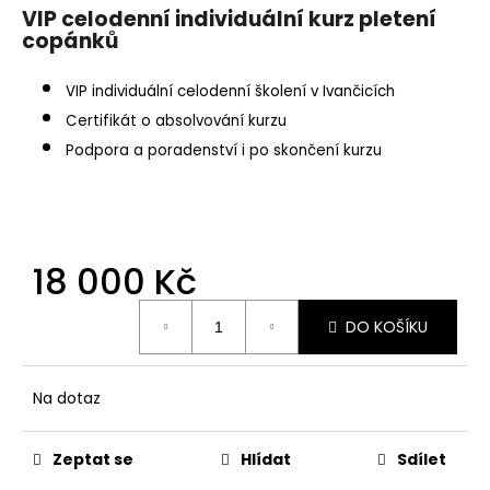
VIP celodenní individuální kurz pletení
a
copánků
j
í
VIP individuální celodenní školení v Ivančicích
t
Certifikát o absolvování kurzu
?
Podpora a poradenství i po skončení kurzu
HLEDAT
18 000 Kč
Měrná
DO KOŠÍKU
cena:
D
o
p
Na dotaz
o
r
Zeptat se
Hlídat
Sdílet
u