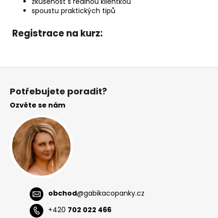
zkušenost s reálnou klientkou
spoustu praktických tipů
Registrace na kurz:
Z
á
Potřebujete poradit?
p
Ozvěte se nám
a
t
í
obchod
@
gabikacopanky.cz
+420
702 022 466