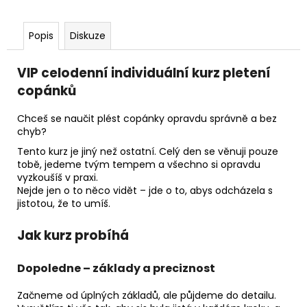
č
u
j
Popis
Diskuze
e
m
VIP celodenní individuální kurz pletení
e
copánků
Chceš se naučit plést copánky opravdu správně a bez
chyb?
Tento kurz je jiný než ostatní. Celý den se věnuji pouze
tobě, jedeme tvým tempem a všechno si opravdu
vyzkoušíš v praxi.
Nejde jen o to něco vidět – jde o to, abys odcházela s
jistotou, že to umíš.
Jak kurz probíhá
Dopoledne – základy a preciznost
Začneme od úplných základů, ale půjdeme do detailu.