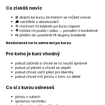
Co získáš navíc
📘 skripta ke kurzu, ke kterým se můžeš vracet
🎓 certifikát o absolvování
💬 možnost mi kdykoliv po kurzu napsat
🎥 můžeš mi poslat i video → poradím ti konkrétně
👭 přidání do uzavřené FB skupiny braiderek
Nezůstaneš na to sama ani po kurzu
.
Pro koho je kurz vhodný
pokud začínáš a chceš se to naučit správně
pokud už pleteš a chceš se zlepšit
pokud chceš začít plést pro klientky
pokud chceš mít jistotu v tom, co děláš
Co si z kurzu odneseš
jistotu v rukách
správnou techniku