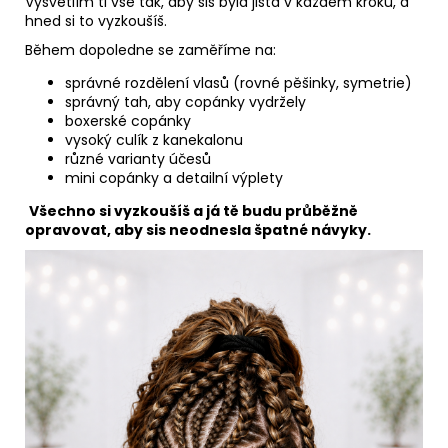
Vysvětlím ti vše tak, aby sis byla jistá v každém kroku, a
hned si to vyzkoušíš.
Během dopoledne se zaměříme na:
správné rozdělení vlasů (rovné pěšinky, symetrie)
správný tah, aby copánky vydržely
boxerské copánky
vysoký culík z kanekalonu
různé varianty účesů
mini copánky a detailní výplety
Všechno si vyzkoušíš a já tě budu průběžně
opravovat, aby sis neodnesla špatné návyky.