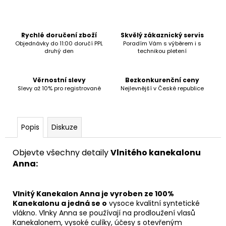
č
u
j
e
Rychlé doručení zboží
Skvělý zákaznický servis
m
Objednávky do 11:00 doručí PPL
Poradím Vám s výběrem i s
druhý den
technikou pletení
e
Věrnostní slevy
Bezkonkurenční ceny
Slevy až 10% pro registrované
Nejlevnější v České republice
Popis
Diskuze
Objevte všechny detaily
Vlnitého kanekalonu
Anna:
Vlnitý Kanekalon Anna je vyroben ze 100%
Kanekalonu a jedná se o
vysoce kvalitní syntetické
vlákno. Vlnky Anna se používají na prodloužení vlasů
Kanekalonem, vysoké culíky, účesy s otevřeným