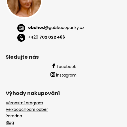
obchod
@
gabikacopanky.cz
+420
702 022 466
Sledujte nás
facebook
instagram
Výhody nakupování
Věrnostní program
Velkoobchodní odběr
Poradna
Blog