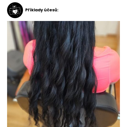
Příklady účesů: