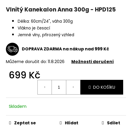
a
Vlnitý Kanekalon Anna 300g - HPD125
j
í
Délka: 60cm/24", váha 300g
Vlákno je česací
t
Jemné vlny, přirozený vzhled
?
DOPRAVA ZDARMA na nákup nad 999 Kč
Můžeme doručit do:
11.8.2026
Možnosti doručení
HLEDAT
699 Kč
Měrná
DO KOŠÍKU
cena:
D
o
p
Skladem
o
r
Zeptat se
Hlídat
Sdílet
u