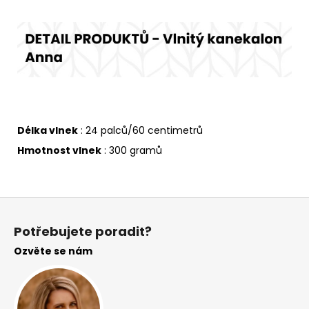
Délka vlnek
: 24 palců/60 centimetrů
Hmotnost vlnek
: 300 gramů
Z
á
Potřebujete poradit?
p
Ozvěte se nám
a
t
í