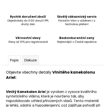
č
u
j
e
Rychlé doručení zboží
Skvělý zákaznický servis
m
Objednávky do 11:00 doručí PPL
Poradím Vám s výběrem i s
druhý den
technikou pletení
e
Věrnostní slevy
Bezkonkurenční ceny
Slevy až 10% pro registrované
Nejlevnější v České republice
Popis
Diskuze
Objevte všechny detaily
Vlnitého kanekalonu
Ariel:
Vlnitý Kanekalon Arie
l je vyroben z vysoce kvalitního
syntetického vlákna, které je navrženo tak, aby
napodobovalo vzhled přirozených vlasů. Tento materiál
je lehký, odolný a hypoalergenní, což zajišťuje pohodlí při