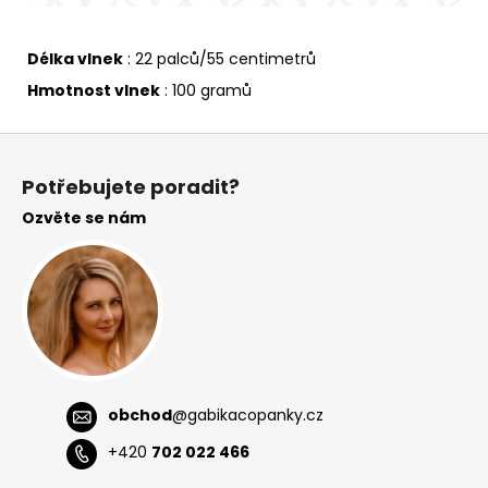
Délka vlnek
: 22 palců/55 centimetrů
Hmotnost vlnek
: 100 gramů
Z
á
Potřebujete poradit?
p
Ozvěte se nám
a
t
í
obchod
@
gabikacopanky.cz
+420
702 022 466