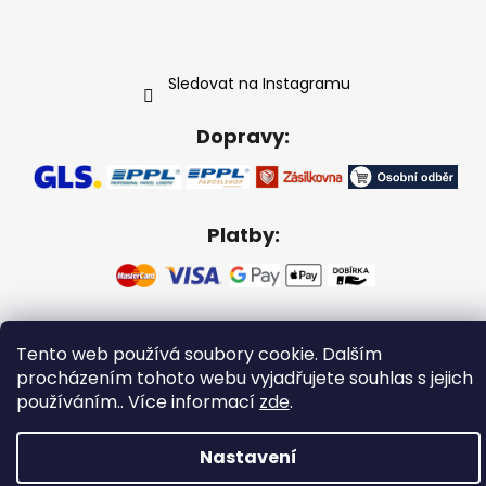
Sledovat na Instagramu
Dopravy:
Platby:
Vytvořil Shoptet
Tento web používá soubory cookie. Dalším
procházením tohoto webu vyjadřujete souhlas s jejich
Copyright 2026
Gabikacopánky
. Všechna práva
vyhrazena.
používáním.. Více informací
zde
.
Nastavení