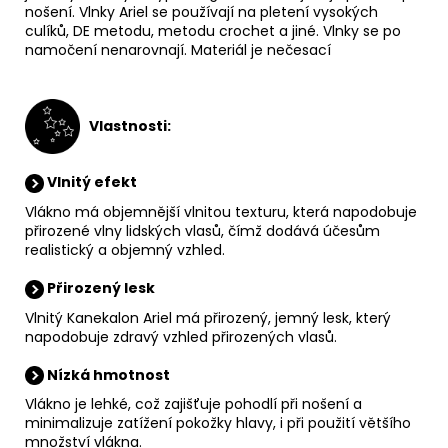
nošení. Vlnky Ariel se používají na pletení vysokých
culíků, DE metodu, metodu crochet a jiné. Vlnky se po
namočení nenarovnají. Materiál je nečesací
V
lastnosti:
Vlnitý efekt
Vlákno má objemnější vlnitou texturu, která napodobuje
přirozené vlny lidských vlasů, čímž dodává účesům
realistický a objemný vzhled.
Přirozený lesk
Vlnitý Kanekalon Ariel má přirozený, jemný lesk, který
napodobuje zdravý vzhled přirozených vlasů.
Nízká hmotnost
Vlákno je lehké, což zajišťuje pohodlí při nošení a
minimalizuje zatížení pokožky hlavy, i při použití většího
množství vlákna.