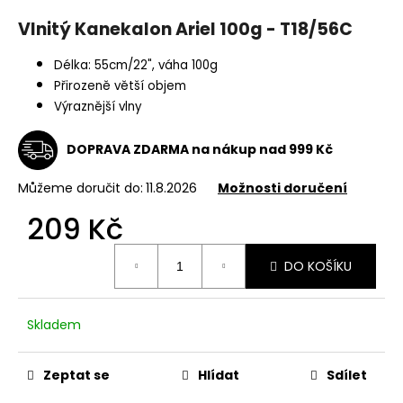
a
Vlnitý Kanekalon Ariel 100g - T18/56C
j
í
Délka: 55cm/22", váha 100g
Přirozeně větší objem
t
Výraznější vlny
?
DOPRAVA ZDARMA na nákup nad 999 Kč
Můžeme doručit do:
11.8.2026
Možnosti doručení
HLEDAT
209 Kč
Měrná
DO KOŠÍKU
cena:
D
o
p
Skladem
o
r
Zeptat se
Hlídat
Sdílet
u