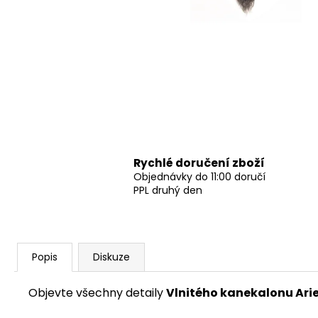
Rychlé doručení zboží
Objednávky do 11:00 doručí
PPL druhý den
Popis
Diskuze
Objevte všechny detaily
Vlnitého kanekalonu Arie