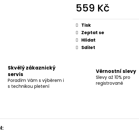
559 Kč
Měrná
cena:
Tisk
Zeptat se
Hlídat
Sdílet
Skvělý zákaznický
Věrnostní slevy
servis
Slevy až 10% pro
Poradím Vám s výběrem i
registrované
s technikou pletení
l: