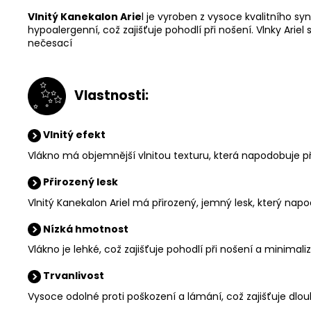
Vlnitý Kanekalon Arie
l je vyroben z vysoce kvalitního sy
hypoalergenní, což zajišťuje pohodlí při nošení. Vlnky Arie
nečesací
V
lastnosti:
Vlnitý efekt
Vlákno má objemnější vlnitou texturu, která napodobuje př
Přirozený lesk
Vlnitý Kanekalon Ariel má přirozený, jemný lesk, který nap
Nízká hmotnost
Vlákno je lehké, což zajišťuje pohodlí při nošení a minimaliz
Trvanlivost
Vysoce odolné proti poškození a lámání, což zajišťuje dlo