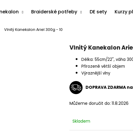
anekalon
Braiderské potřeby
DE sety
Kurzy p
Vlnitý Kanekalon Ariel 300g - 10
Co potřebujete najít?
Vlnitý Kanekalon Arie
HLEDAT
Délka: 55cm/22", váha 30
Přirozeně větší objem
Výraznější vlny
Doporučujeme
DOPRAVA ZDARMA na 
Můžeme doručit do:
11.8.2026
Skladem