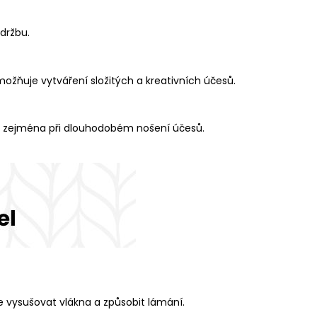
držbu.
umožňuje vytváření složitých a kreativních účesů.
ité zejména při dlouhodobém nošení účesů.
 vysušovat vlákna a způsobit lámání.