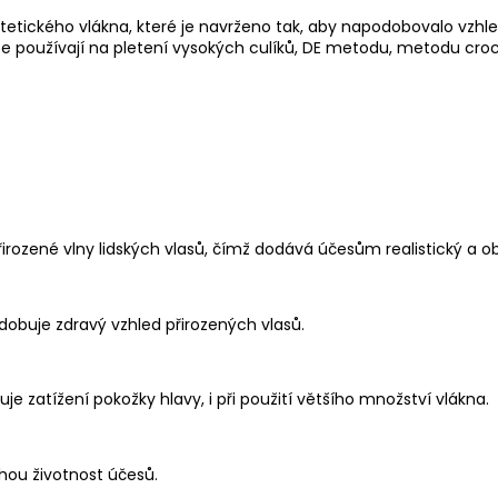
ntetického vlákna, které je navrženo tak, aby napodobovalo vzhle
l se používají na pletení vysokých culíků, DE metodu, metodu cro
irozené vlny lidských vlasů, čímž dodává účesům realistický a o
odobuje zdravý vzhled přirozených vlasů.
uje zatížení pokožky hlavy, i při použití většího množství vlákna.
uhou životnost účesů.