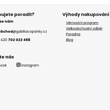
ujete poradit?
Výhody nakupování
 se nám
Věrnostní program
Velkoobchodní odběr
obchod
@
gabikacopanky.cz
Poradna
+420
702 022 466
Blog
te nás
book
instagram