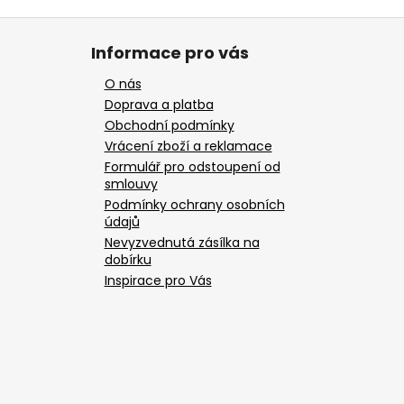
Informace pro vás
O nás
Doprava a platba
Obchodní podmínky
Vrácení zboží a reklamace
Formulář pro odstoupení od
smlouvy
Podmínky ochrany osobních
údajů
Nevyzvednutá zásílka na
dobírku
Inspirace pro Vás