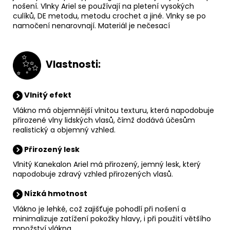
nošení. Vlnky Ariel se používají na pletení vysokých
culíků, DE metodu, metodu crochet a jiné. Vlnky se po
namočení nenarovnají. Materiál je nečesací
V
lastnosti:
Vlnitý efekt
Vlákno má objemnější vlnitou texturu, která napodobuje
přirozené vlny lidských vlasů, čímž dodává účesům
realistický a objemný vzhled.
Přirozený lesk
Vlnitý Kanekalon Ariel má přirozený, jemný lesk, který
napodobuje zdravý vzhled přirozených vlasů.
Nízká hmotnost
Vlákno je lehké, což zajišťuje pohodlí při nošení a
minimalizuje zatížení pokožky hlavy, i při použití většího
množství vlákna.