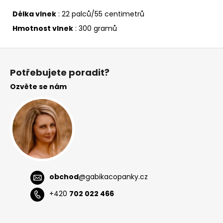
Délka vlnek
: 22 palců/55 centimetrů
Hmotnost vlnek
: 300 gramů
Z
á
Potřebujete poradit?
p
Ozvěte se nám
a
t
í
obchod
@
gabikacopanky.cz
+420
702 022 466