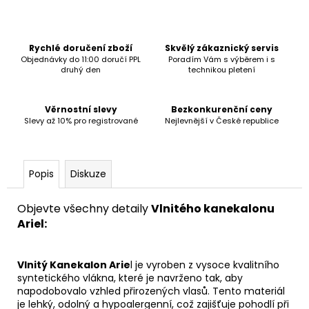
č
u
j
e
Rychlé doručení zboží
Skvělý zákaznický servis
m
Objednávky do 11:00 doručí PPL
Poradím Vám s výběrem i s
druhý den
technikou pletení
e
Věrnostní slevy
Bezkonkurenční ceny
Slevy až 10% pro registrované
Nejlevnější v České republice
Popis
Diskuze
Objevte všechny detaily
Vlnitého kanekalonu
Ariel:
Vlnitý Kanekalon Arie
l je vyroben z vysoce kvalitního
syntetického vlákna, které je navrženo tak, aby
napodobovalo vzhled přirozených vlasů. Tento materiál
je lehký, odolný a hypoalergenní, což zajišťuje pohodlí při