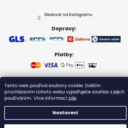
Sledovat na Instagramu
Dopravy:
Platby:
Vytvořil Shoptet
Tento web používá soubory cookie. Dalším
procházením tohoto webu vyjadřujete souhlas s jejich
Copyright 2026
Gabikacopánky
. Všechna práva
vyhrazena.
používáním.. Více informací
zde
.
Nastavení