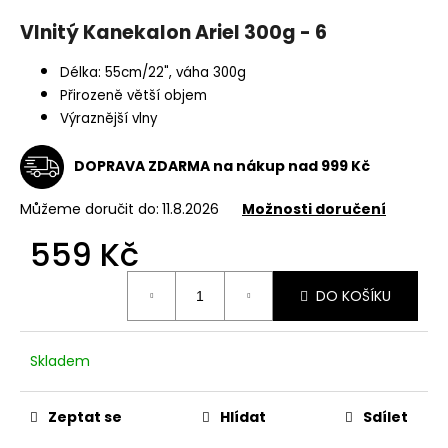
a
Vlnitý Kanekalon Ariel 300g - 6
j
í
Délka: 55cm/22", váha 300g
Přirozeně větší objem
t
Výraznější vlny
?
DOPRAVA ZDARMA na nákup nad 999 Kč
Můžeme doručit do:
11.8.2026
Možnosti doručení
HLEDAT
559 Kč
Měrná
DO KOŠÍKU
cena:
D
o
p
Skladem
o
r
Zeptat se
Hlídat
Sdílet
u