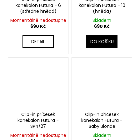
č
kanekalon Futura - 6
kanekalon Futura - 10
u
(středně hnědá)
(hnědá)
j
Momentálně nedostupné
Skladem
e
690 Kč
690 Kč
m
e
DETAIL
DO KOŠÍKU
Clip-in příčesek
Clip-in příčesek
kanekalon Futura -
kanekalon Futura -
SP4/27
Baby Blonde
Momentálně nedostupné
Skladem