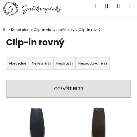
K
Přejít
Hledat
Náku
M
Přihlášen
na
o
obsah
Zpět
Zpět
košík
š
í
Domů
Kanekalon
Clip-in vlasy a příčesky
Clip-in rovný
C
k
Clip-in rovný
o
p
Ř
o
a
t
Abecedně
Nejlevnější
Nejdražší
Nejprodávanější
z
ř
e
e
n
b
OTEVŘÍT FILTR
í
u
p
j
V
r
e
ý
o
t
p
d
e
i
u
n