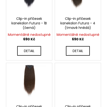
s
k
a
p
t
j
r
ů
í
o
Clip-in příčesek
Clip-in příčesek
kanekalon Futura - 1B
kanekalon Futura - 4
t
d
(černá)
(tmavě hnědá)
?
u
Momentálně nedostupné
Momentálně nedostupné
k
690 Kč
690 Kč
t
ů
DETAIL
DETAIL
HLEDAT
D
o
p
o
r
u
Clip-in příčesek
Clip-in příčesek