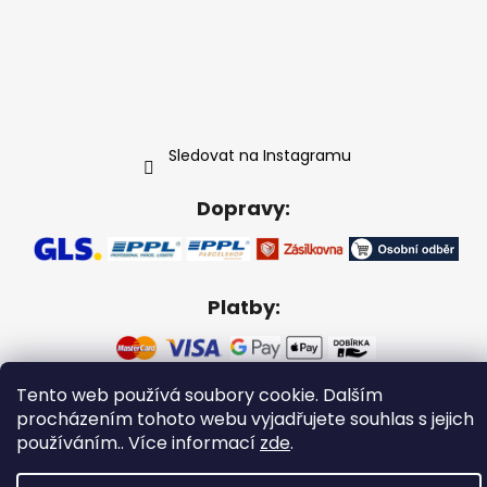
Sledovat na Instagramu
Dopravy:
Platby:
Tento web používá soubory cookie. Dalším
procházením tohoto webu vyjadřujete souhlas s jejich
Vytvořil Shoptet
používáním.. Více informací
zde
.
Copyright 2026
Gabikacopánky
. Všechna práva
vyhrazena.