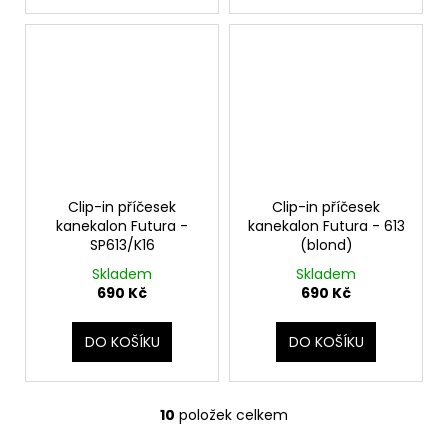
Clip-in příčesek
Clip-in příčesek
kanekalon Futura -
kanekalon Futura - 613
SP613/K16
(blond)
Skladem
Skladem
690 Kč
690 Kč
DO KOŠÍKU
DO KOŠÍKU
10
položek celkem
O
v