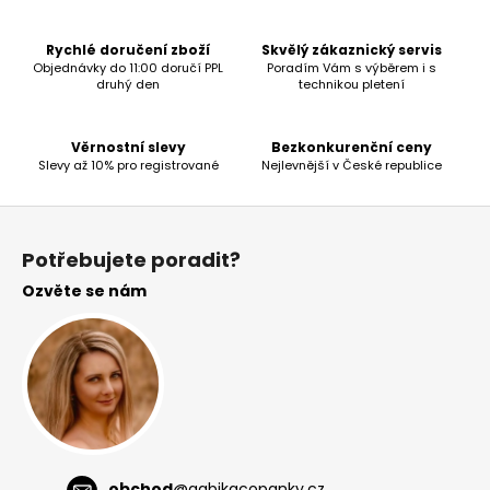
l
á
Rychlé doručení zboží
Skvělý zákaznický servis
d
Objednávky do 11:00 doručí PPL
Poradím Vám s výběrem i s
druhý den
technikou pletení
a
c
í
Věrnostní slevy
Bezkonkurenční ceny
p
Slevy až 10% pro registrované
Nejlevnější v České republice
r
v
Z
k
á
Potřebujete poradit?
y
p
v
Ozvěte se nám
a
ý
t
p
í
i
s
u
obchod
@
gabikacopanky.cz