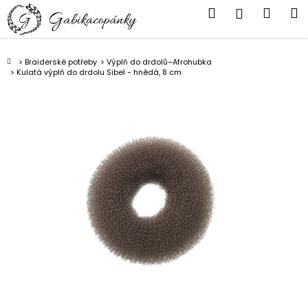
K
Přejít
Hledat
Náku
M
Přihlášen
na
o
obsah
Zpět
Zpět
košík
š
í
Domů
Braiderské potřeby
Výplň do drdolů–Afrohubka
C
Kulatá výplň do drdolu Sibel - hnědá, 8 cm
k
o
p
o
t
ř
e
b
u
j
e
t
e
n