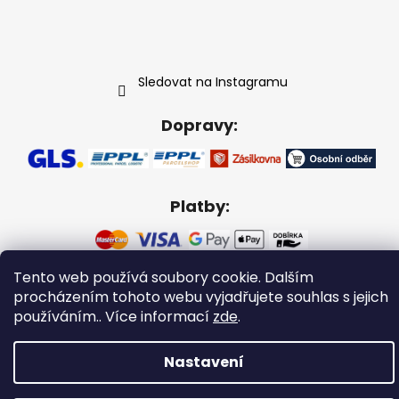
Sledovat na Instagramu
Dopravy:
Platby:
Tento web používá soubory cookie. Dalším
procházením tohoto webu vyjadřujete souhlas s jejich
Vytvořil Shoptet
používáním.. Více informací
zde
.
Copyright 2026
Gabikacopánky
. Všechna práva
vyhrazena.
Nastavení