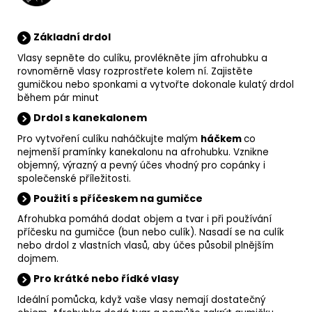
Základní drdol
Vlasy sepněte do culíku, provlékněte jím afrohubku a
rovnoměrně vlasy rozprostřete kolem ní. Zajistěte
gumičkou nebo sponkami a vytvořte dokonale kulatý drdol
během pár minut
Drdol s kanekalonem
Pro vytvoření culíku naháčkujte malým
háčkem
co
nejmenší pramínky kanekalonu na afrohubku. Vznikne
objemný, výrazný a pevný účes vhodný pro copánky i
společenské příležitosti.
Použití s příčeskem na gumičce
Afrohubka pomáhá dodat objem a tvar i při používání
příčesku na gumičce (bun nebo culík). Nasadí se na culík
nebo drdol z vlastních vlasů, aby účes působil plnějším
dojmem.
Pro krátké nebo řídké vlasy
Ideální pomůcka, když vaše vlasy nemají dostatečný