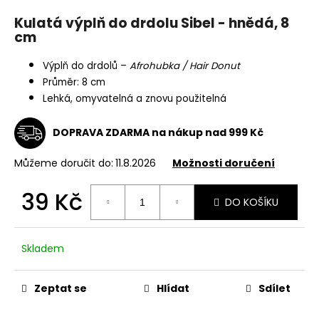
a
Kulatá výplň do drdolu Sibel - hnědá, 8
j
cm
í
Výplň do drdolů –
Afrohubka / Hair Donut
t
Průměr: 8 cm
?
Lehká, omyvatelná a znovu použitelná
DOPRAVA ZDARMA na nákup nad 999 Kč
Můžeme doručit do:
11.8.2026
Možnosti doručení
HLEDAT
39 Kč
DO KOŠÍKU
Měrná
D
cena:
o
Skladem
p
o
r
Zeptat se
Hlídat
Sdílet
u