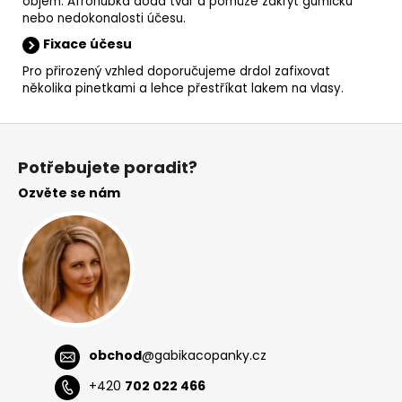
objem. Afrohubka dodá tvar a pomůže zakrýt gumičku
nebo nedokonalosti účesu.
Fixace účesu
Pro přirozený vzhled doporučujeme drdol zafixovat
několika pinetkami a lehce přestříkat lakem na vlasy.
Z
á
Potřebujete poradit?
p
Ozvěte se nám
a
t
í
obchod
@
gabikacopanky.cz
+420
702 022 466