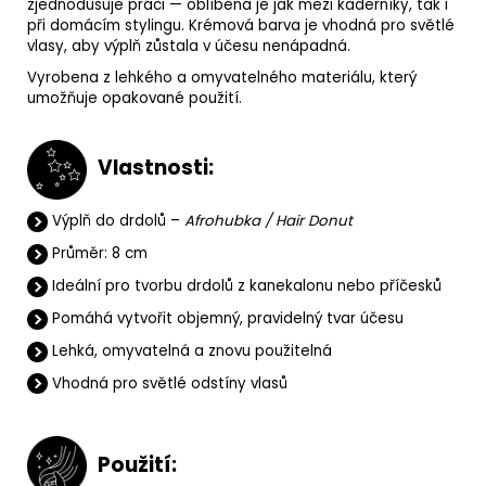
zjednodušuje práci — oblíbená je jak mezi kadeřníky, tak i
při domácím stylingu. Krémová barva je vhodná pro světlé
vlasy, aby výplň zůstala v účesu nenápadná.
Vyrobena z lehkého a omyvatelného materiálu, který
umožňuje opakované použití.
V
lastnosti:
Výplň do drdolů –
Afrohubka / Hair Donut
Průměr: 8 cm
Ideální pro tvorbu drdolů z kanekalonu nebo příčesků
Pomáhá vytvořit objemný, pravidelný tvar účesu
Lehká, omyvatelná a znovu použitelná
Vhodná pro světlé odstíny vlasů
Použití: