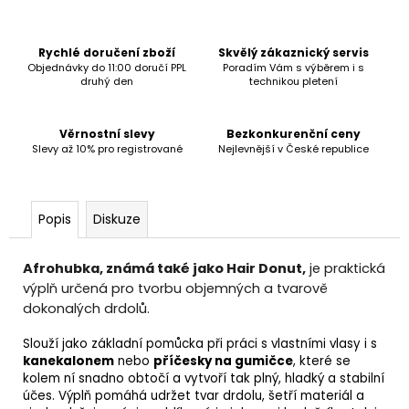
č
u
j
Rychlé doručení zboží
Skvělý zákaznický servis
e
Objednávky do 11:00 doručí PPL
Poradím Vám s výběrem i s
m
druhý den
technikou pletení
e
Věrnostní slevy
Bezkonkurenční ceny
Slevy až 10% pro registrované
Nejlevnější v České republice
Popis
Diskuze
Afrohubka, známá také jako Hair Donut,
je praktická
výplň určená pro tvorbu objemných a tvarově
dokonalých drdolů.
Slouží jako základní pomůcka při práci s vlastními vlasy i s
kanekalonem
nebo
příčesky na gumičce
, které se
kolem ní snadno obtočí a vytvoří tak plný, hladký a stabilní
účes. Výplň pomáhá udržet tvar drdolu, šetří materiál a