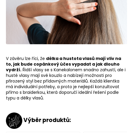
č
u
j
e
m
e
V závěru lze říci, že
délka a hustota vlasů mají vliv na
to, jak bude copánkový účes vypadat a jak dlouho
vydrží.
Řidší vlasy se s Kanekalonem snadno zahustí, ale i
husté vlasy mají své kouzlo a nabízejí možnosti pro
přirozený styl bez přídavných materiálů. Každá klientka
má individuální potřeby, a proto je nejlepší konzultovat
přímo s braiderkou, která doporučí ideální řešení podle
typu a délky vlasů.
Výběr produktů: