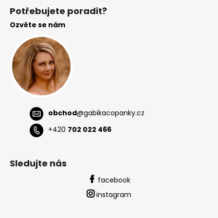
á
Potřebujete poradit?
p
Ozvěte se nám
a
t
í
obchod
@
gabikacopanky.cz
+420
702 022 466
Sledujte nás
facebook
instagram