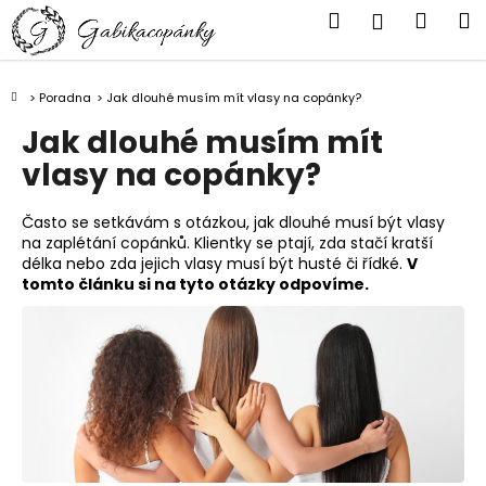
K
Přejít
Hledat
Náku
M
Přihlášen
na
o
obsah
Zpět
Zpět
košík
š
í
Domů
Poradna
Jak dlouhé musím mít vlasy na copánky?
C
k
Jak dlouhé musím mít
o
vlasy na copánky?
p
o
Často se setkávám s otázkou, jak dlouhé musí být vlasy
t
na zaplétání copánků. Klientky se ptají, zda stačí kratší
ř
délka nebo zda jejich vlasy musí být husté či řídké.
V
e
tomto článku si na tyto otázky odpovíme.
b
u
j
e
t
e
n