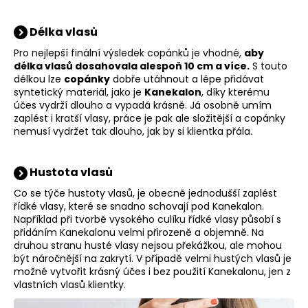
a
j
Délka vlasů
í
Pro nejlepší finální výsledek copánků je vhodné,
aby
délka vlasů dosahovala alespoň 10 cm a více.
S touto
t
délkou lze
copánky
dobře utáhnout a lépe přidávat
?
syntetický materiál, jako je
Kanekalon
, díky kterému
účes vydrží dlouho a vypadá krásně. Já osobně umím
zaplést i kratší vlasy, práce je pak ale složitější a copánky
nemusí vydržet tak dlouho, jak by si klientka přála.
HLEDAT
Hustota vlasů
Co se týče hustoty vlasů, je obecně jednodušší zaplést
řídké vlasy, které se snadno schovají pod Kanekalon.
D
Například při tvorbě vysokého culíku řídké vlasy působí s
o
přidáním Kanekalonu velmi přirozeně a objemně. Na
druhou stranu husté vlasy nejsou překážkou, ale mohou
p
být náročnější na zakrytí. V případě velmi hustých vlasů je
o
možné vytvořit krásný účes i bez použití Kanekalonu, jen z
r
vlastních vlasů klientky.
u