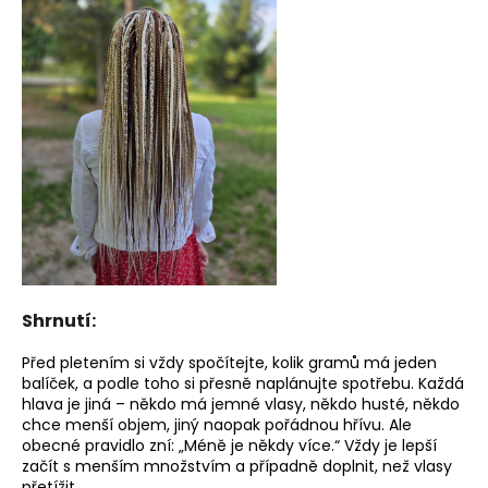
Shrnutí:
Před pletením si vždy spočítejte, kolik gramů má jeden
balíček, a podle toho si přesně naplánujte spotřebu. Každá
hlava je jiná – někdo má jemné vlasy, někdo husté, někdo
chce menší objem, jiný naopak pořádnou hřívu. Ale
obecné pravidlo zní: „Méně je někdy více.“ Vždy je lepší
začít s menším množstvím a případně doplnit, než vlasy
přetížit.