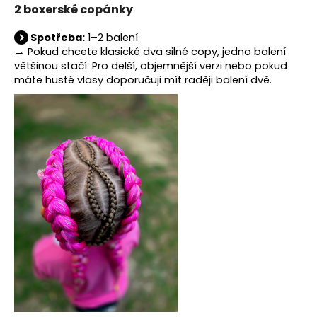
2 boxerské copánky
a
j
Spotřeba:
1–2 balení
í
→ Pokud chcete klasické dva silné copy, jedno balení
většinou stačí. Pro delší, objemnější verzi nebo pokud
t
máte husté vlasy doporučuji mít raději balení dvě.
?
HLEDAT
D
o
p
o
r
u