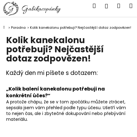
K
Přejít
Hledat
Náku
M
Přihlášen
na
o
obsah
Zpět
Zpět
košík
š
í
Domů
Poradna
Kolik kanekalonu potřebuji? Nejčastější dotaz zodpovězen!
C
k
Kolik kanekalonu
o
potřebuji? Nejčastější
p
o
dotaz zodpovězen!
t
ř
Každý den mi píšete s dotazem:
e
b
„Kolik balení kanekalonu potřebuji na
konkrétní účes?“
u
A protože chápu, že se v tom zpočátku můžete ztrácet,
j
sepsala jsem vám přehled podle typu účesu. Ušetří vám
e
to nejen čas, ale i zbytečné dokupování nebo přebývání
t
materiálu.
e
n