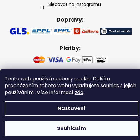
Sledovat na Instagramu
Dopravy:
Platby:
Tento web používá soubory cookie. Dalším
Vytvořil Shoptet
procházením tohoto webu vyjadřujete souhlas s jejich
Copyright 2026
Gabikacopánky
. Všechna práva
používáním.. Více informací
zde
.
vyhrazena.
Nastavení
Souhlasím