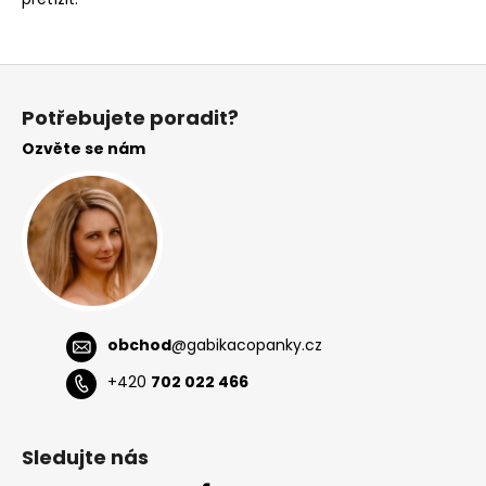
Z
á
Potřebujete poradit?
p
Ozvěte se nám
a
t
í
obchod
@
gabikacopanky.cz
+420
702 022 466
Sledujte nás