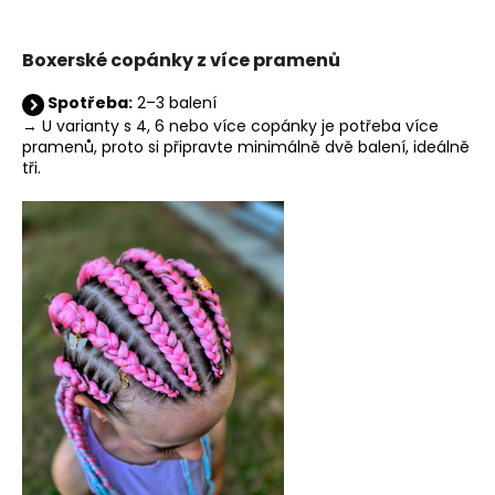
č
u
j
Boxerské copánky z více pramenů
e
m
Spotřeba:
2–3 balení
e
→ U varianty s 4, 6 nebo více copánky je potřeba více
pramenů, proto si připravte minimálně dvě balení, ideálně
tři.