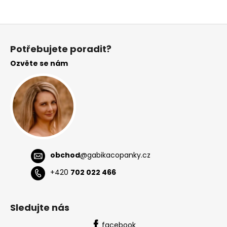
Z
á
Potřebujete poradit?
p
Ozvěte se nám
a
t
í
obchod
@
gabikacopanky.cz
+420
702 022 466
Sledujte nás
facebook