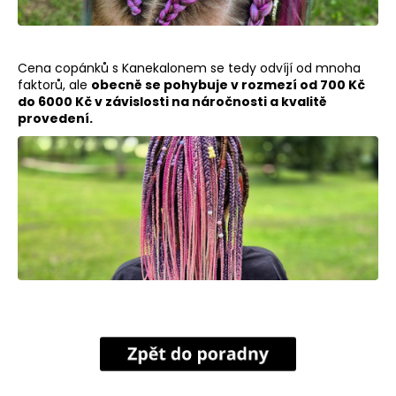
č
u
j
e
Cena copánků s Kanekalonem se tedy odvíjí od mnoha
m
faktorů, ale
obecně se pohybuje v rozmezí od 700 Kč
e
do 6000 Kč v závislosti na náročnosti a kvalitě
provedení.