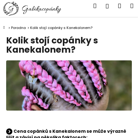
K
Přejít
Hledat
Náku
M
Přihlášen
na
o
obsah
Zpět
Zpět
košík
š
í
Domů
Poradna
Kolik stojí copánky s Kanekalonem?
C
k
Kolik stojí copánky s
o
Kanekalonem?
p
o
t
ř
e
b
u
j
e
t
e
Cena copánků s Kanekalonem se může výrazně
n
lišit a závisí na několika faktorech: