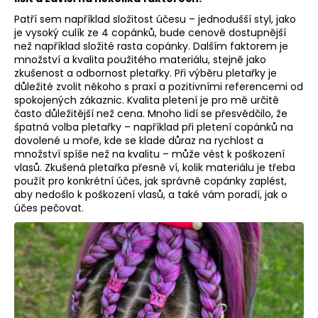
a
Patří sem například složitost účesu – jednodušší styl, jako
j
je vysoký culík ze 4 copánků, bude cenově dostupnější
než například složité rasta copánky. Dalším faktorem je
í
množství a kvalita použitého materiálu, stejně jako
t
zkušenost a odbornost pletařky. Při výběru pletařky je
důležité zvolit někoho s praxí a pozitivními referencemi od
?
spokojených zákaznic. Kvalita pletení je pro mě určitě
často důležitější než cena. Mnoho lidí se přesvědčilo, že
špatná volba pletařky – například při pletení copánků na
dovolené u moře, kde se klade důraz na rychlost a
množství spíše než na kvalitu – může vést k poškození
HLEDAT
vlasů. Zkušená pletařka přesně ví, kolik materiálu je třeba
použít pro konkrétní účes, jak správně copánky zaplést,
aby nedošlo k poškození vlasů, a také vám poradí, jak o
účes pečovat.
D
o
p
o
r
u